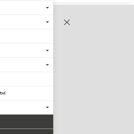
zaregistrujte se
tví
PŘIHLÁSIT SE
nastavit nové heslo