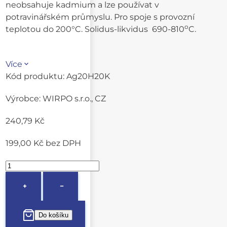
neobsahuje kadmium a lze používat v
potravinářském průmyslu. Pro spoje s provozní
o
teplotou do 200°C. Solidus-likvidus 690-810
C.
Více
Kód produktu:
Ag20H20K
Výrobce:
WIRPO s.r.o., CZ
240,79 Kč
199,00 Kč
bez DPH
+
−