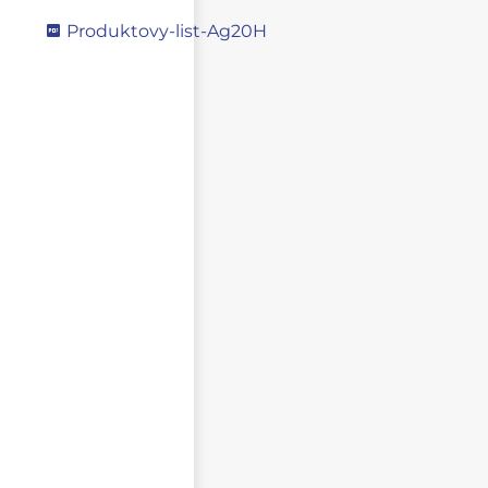
Produktovy-list-Ag20H
Napište svůj dotaz
NEZVEŘEJŇOVAT MOJE JMÉNO A PŘÍJMENÍ
CHCI DOSTÁVAT REAKCE NA SVŮJ PŘÍSPĚVEK NA E-