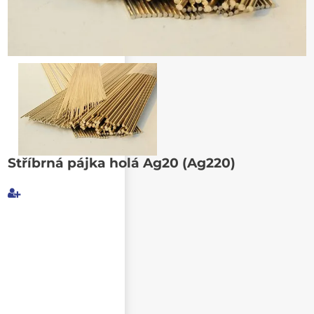
Poslat známému
Stříbrná pájka holá Ag20 (Ag220)
Můj e-mail
E-mail příjemce
Text e-mailu