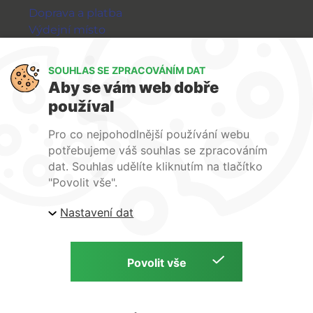
Doprava a platba
Výdejní místo
Výměna a vrácení zboží
GDPR
SOUHLAS SE ZPRACOVÁNÍM DAT
Aby se vám web dobře
WIRPO s.r.o.
používal
Reklamační řád
Pro co nejpohodlnější používání webu
Obchodní podmínky
potřebujeme váš souhlas se zpracováním
O nás
dat. Souhlas udělíte kliknutím na tlačítko
Kontakty
"Povolit vše".
Firemní web
Nastavení dat
E-shop Wirpo.cz, Škrobárenská 518/16, Brno