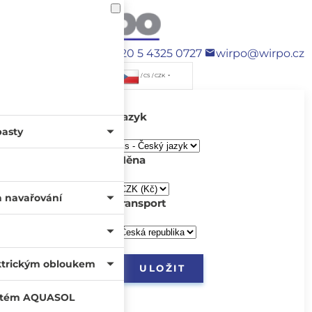
+420 5 4325 0727
wirpo@wirpo.cz
/ CS / CZK
Jazyk
pasty
Měna
a navařování
transport
ktrickým obloukem
systém AQUASOL