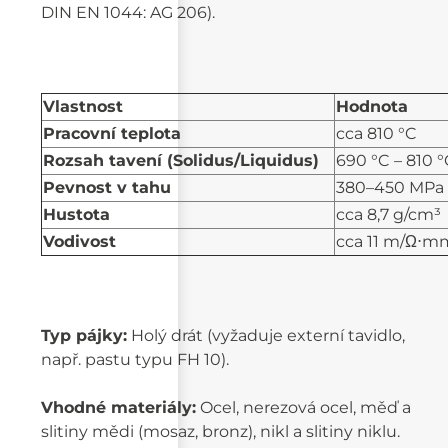
DIN EN 1044: AG 206).
Vlastnost
Hodnota
Pracovní teplota
cca 810 °C
Rozsah tavení (Solidus/Liquidus)
690 °C – 810 
Pevnost v tahu
380–450 MPa (v
Hustota
cca 8,7 g/cm³
Vodivost
cca 11 m/Ω⋅m
Typ pájky:
Holý drát (vyžaduje externí tavidlo,
např. pastu typu FH 10).
Vhodné materiály:
Ocel, nerezová ocel, měď a
slitiny mědi (mosaz, bronz), nikl a slitiny niklu.