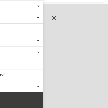
zaregistrujte se
tví
PŘIHLÁSIT SE
nastavit nové heslo