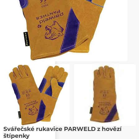
Poslat známému
Svářečské rukavice PARWELD z hovězí
štípenky