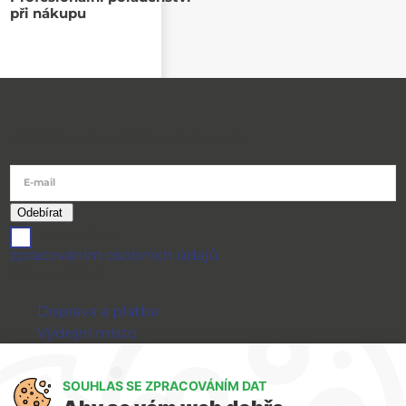
při nákupu
Přihlásit se k odběru newsletteru
E-mail
souhlasím se
zpracováním osobních údajů
Vše o nákupu
Doprava a platba
Výdejní místo
Výměna a vrácení zboží
GDPR
SOUHLAS SE ZPRACOVÁNÍM DAT