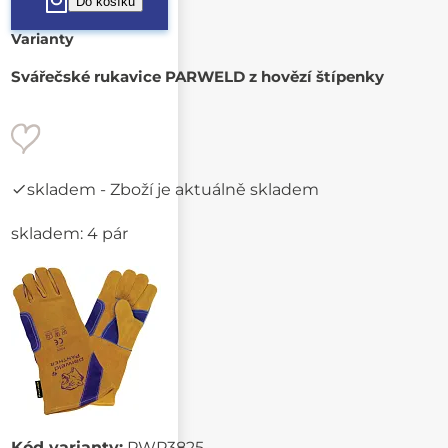
Varianty
Svářečské rukavice PARWELD z hovězí štípenky
skladem
- Zboží je aktuálně skladem
skladem: 4 pár
Kód varianty:
PWP3825