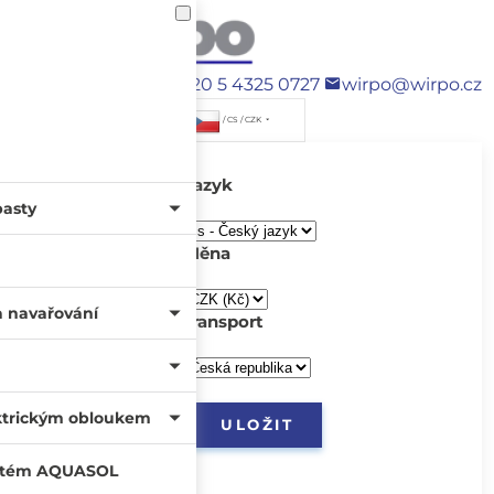
+420 5 4325 0727
wirpo@wirpo.cz
/ CS / CZK
Jazyk
pasty
Měna
a navařování
transport
ktrickým obloukem
systém AQUASOL