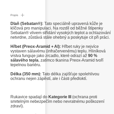
Popis
Dlaň (Sebatan®):
Tato speciálně upravená kůže je
klíčová pro manipulaci. Na rozdíl od běžné štípenky
Sebatan® vlivem střídání vysokých teplot a ochlazování
netvrdne, zůstává stále ohebný a poskytuje cit při práci.
Hřbet (Preox-Aramid + Al):
Hřbet ruky je nejvíce
vystaven sálavému (infračervenému) teplu. Hliníková
vrstva funguje jako zrcadlo, které odrazí až
90 %
sálavého tepla
, zatímco tkanina Preox-Aramid tvoří
tepelnou bariéru.
Délka (350 mm):
Tato délka zajišťuje spolehlivou
ochranu nejen zápěstí, ale i části předloktí.
Rukavice spadají do
Kategorie III
(ochrana proti
smrtelným nebezpečím nebo nevratnému poškození
zdraví).