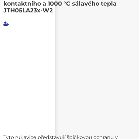
Poslat známému
kontaktního a 1000 °C sálavého tepla
JTH05LA23x-W2
Můj e-mail
E-mail příjemce
Text e-mailu
Tyto rukavice představují špičkovou ochranu v