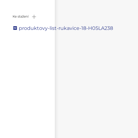
Ke stažení
produktovy-list-rukavice-18-H05LA238
Napište svůj dotaz