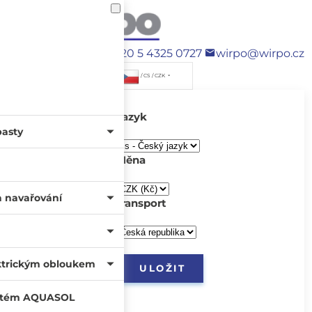
+420 5 4325 0727
wirpo@wirpo.cz
/ CS / CZK
Jazyk
pasty
Měna
a navařování
transport
ktrickým obloukem
systém AQUASOL