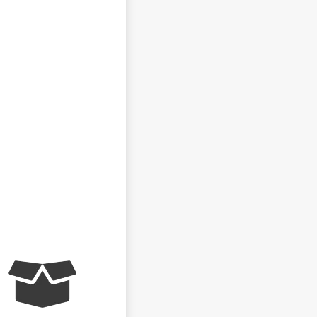
NEZVEŘEJŇOVAT MOJE JMÉNO A PŘÍJMENÍ
CHCI DOSTÁVAT REAKCE NA SVŮJ PŘÍSPĚVEK NA E-
MAIL