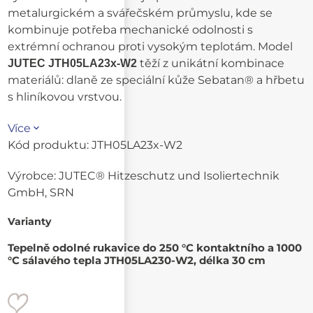
metalurgickém a svářečském průmyslu, kde se
kombinuje potřeba mechanické odolnosti s
extrémní ochranou proti vysokým teplotám. Model
těží z unikátní kombinace
JUTEC JTH05LA23x-W2
materiálů: dlaně ze speciální kůže Sebatan® a hřbetu
s hliníkovou vrstvou.
Více
Kód produktu:
JTH05LA23x-W2
Výrobce:
JUTEC® Hitzeschutz und Isoliertechnik
GmbH, SRN
Varianty
Tepelně odolné rukavice do 250 °C kontaktního a 1000
°C sálavého tepla JTH05LA230-W2, délka 30 cm