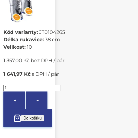
Kód varianty:
JT0104265
Délka rukavice:
38 cm
Velikost:
10
1 357,00 Kč bez DPH / pár
1 641,97 Kč
s DPH / pár
+
−