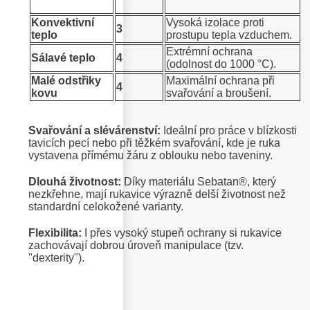
Konvektivní
Vysoká izolace proti
3
teplo
prostupu tepla vzduchem.
Extrémní ochrana
Sálavé teplo
4
(odolnost do 1000 °C).
Malé odstřiky
Maximální ochrana při
4
kovu
svařování a broušení.
Svařování a slévárenství:
Ideální pro práce v blízkosti
tavicích pecí nebo při těžkém svařování, kde je ruka
vystavena přímému žáru z oblouku nebo taveniny.
Dlouhá životnost:
Díky materiálu Sebatan®, který
nezkřehne, mají rukavice výrazně delší životnost než
standardní celokožené varianty.
Flexibilita:
I přes vysoký stupeň ochrany si rukavice
zachovávají dobrou úroveň manipulace (tzv.
"dexterity").