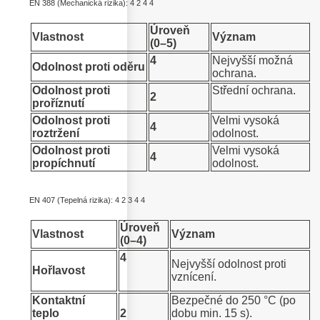
EN 388 (Mechanická rizika): 4 2 4 4
Úroveň
Vlastnost
Význam
(0–5)
4
Nejvyšší možná
Odolnost proti oděru
ochrana.
Odolnost proti
Střední ochrana.
2
proříznutí
Odolnost proti
Velmi vysoká
4
roztržení
odolnost.
Odolnost proti
Velmi vysoká
4
propíchnutí
odolnost.
EN 407 (Tepelná rizika): 4 2 3 4 4
Úroveň
Vlastnost
Význam
(0–4)
4
Nejvyšší odolnost proti
Hořlavost
vznícení.
Kontaktní
Bezpečné do 250 °C (po
teplo
2
dobu min. 15 s).