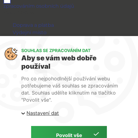
zpracováním osobních údajů
Vše o nákupu
Doprava a platba
Výdejní místo
Výměna a vrácení zboží
GDPR
SOUHLAS SE ZPRACOVÁNÍM DAT
Aby se vám web dobře
WIRPO s.r.o.
používal
Reklamační řád
Pro co nejpohodlnější používání webu
Obchodní podmínky
potřebujeme váš souhlas se zpracováním
O nás
dat. Souhlas udělíte kliknutím na tlačítko
Kontakty
"Povolit vše".
Firemní web
Nastavení dat