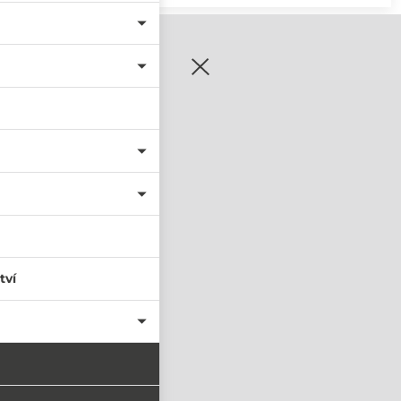
zaregistrujte se
tví
PŘIHLÁSIT SE
nastavit nové heslo