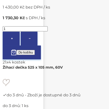
1 430,00 Kč bez DPH / ks
1 730,30 Kč
s DPH / ks
+
−
21x4 kostek
Žíhací dečka 525 x 105 mm, 60V
do 3 dnů
- Zboží je dostupné do 3 dnů
do 3 dnů: 1 ks