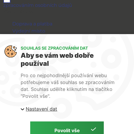
zpracováním osobních údajů
Vše o nákupu
Doprava a platba
Výdejní místo
Výměna a vrácení zboží
GDPR
SOUHLAS SE ZPRACOVÁNÍM DAT
Aby se vám web dobře
WIRPO s.r.o.
používal
Reklamační řád
Pro co nejpohodlnější používání webu
Obchodní podmínky
potřebujeme váš souhlas se zpracováním
O nás
dat. Souhlas udělíte kliknutím na tlačítko
Kontakty
"Povolit vše".
Firemní web
Nastavení dat