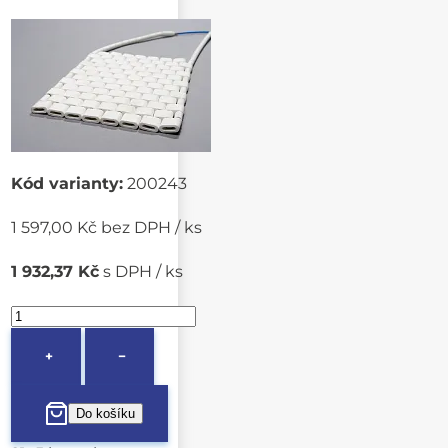
Kód varianty:
200243
1 597,00 Kč bez DPH / ks
1 932,37 Kč
s DPH / ks
+
−