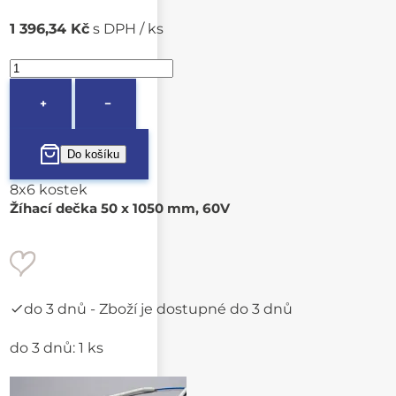
1 396,34 Kč
s DPH / ks
+
−
8x6 kostek
Žíhací dečka 50 x 1050 mm, 60V
do 3 dnů
- Zboží je dostupné do 3 dnů
do 3 dnů: 1 ks