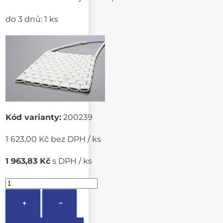
do 3 dnů: 1 ks
Kód varianty:
200239
1 623,00 Kč bez DPH / ks
1 963,83 Kč
s DPH / ks
+
−