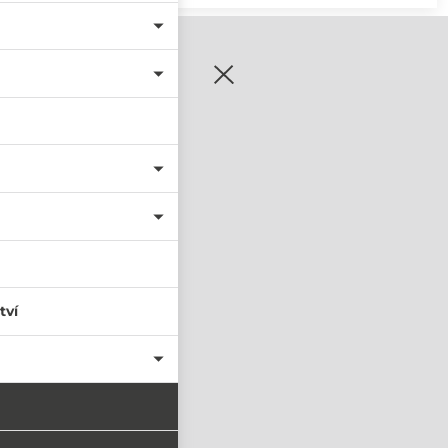
zaregistrujte se
tví
PŘIHLÁSIT SE
nastavit nové heslo