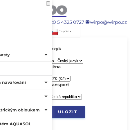
+420 5 4325 0727
wirpo@wirpo.cz
/ CS / CZK
Jazyk
pasty
Měna
a navařování
transport
ktrickým obloukem
systém AQUASOL