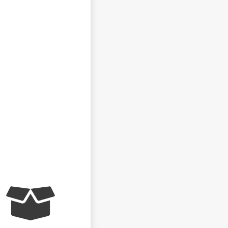
NEZVEŘEJŇOVAT MOJE JMÉNO A PŘÍJMENÍ
CHCI DOSTÁVAT REAKCE NA SVŮJ PŘÍSPĚVEK NA E-
MAIL