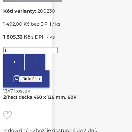
Kód varianty:
200230
1 492,00 Kč bez DPH / ks
1 805,32 Kč
s DPH / ks
+
−
13x7 kostek
Žíhací dečka 450 x 126 mm, 60V
do 3 dnů
- Zboží je dostupné do 3 dnů