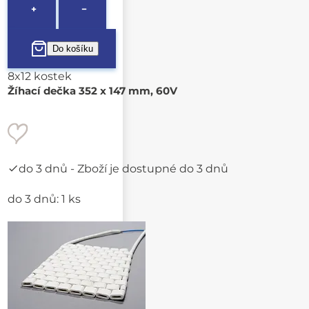
+
−
8x12 kostek
Žíhací dečka 352 x 147 mm, 60V
do 3 dnů
- Zboží je dostupné do 3 dnů
do 3 dnů: 1 ks