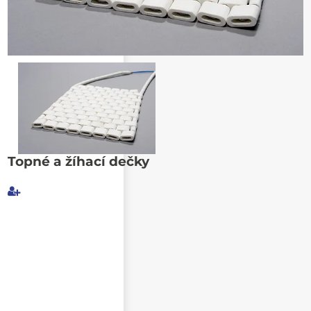
Poslat známému
Topné a žíhací dečky
Můj e-mail
E-mail příjemce
Text e-mailu