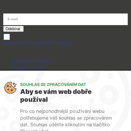
Přihlásit se k odběru newsletteru
E-mail
souhlasím se
zpracováním osobních údajů
Vše o nákupu
Doprava a platba
Výdejní místo
Výměna a vrácení zboží
GDPR
SOUHLAS SE ZPRACOVÁNÍM DAT
Aby se vám web dobře
WIRPO s.r.o.
používal
Reklamační řád
Pro co nejpohodlnější používání webu
Obchodní podmínky
potřebujeme váš souhlas se zpracováním
O nás
dat. Souhlas udělíte kliknutím na tlačítko
Kontakty