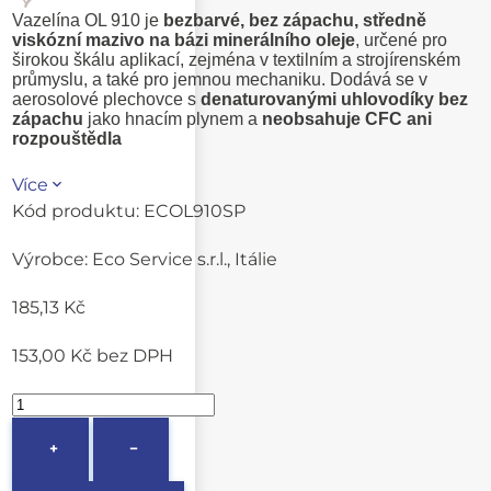
Vazelína OL 910 je
bezbarvé, bez zápachu, středně
viskózní mazivo na bázi minerálního oleje
, určené pro
širokou škálu aplikací, zejména v textilním a strojírenském
průmyslu, a také pro jemnou mechaniku. Dodává se v
aerosolové plechovce s
denaturovanými uhlovodíky bez
zápachu
jako hnacím plynem a
neobsahuje CFC ani
rozpouštědla
Více
Kód produktu:
ECOL910SP
Výrobce:
Eco Service s.r.l., Itálie
185,13 Kč
153,00 Kč
bez DPH
+
−