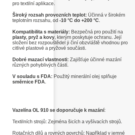
pro textilní aplikace.
Široký rozsah provozních teplot:
Účinná v širokém
teplotním rozsahu, od
-10 °C do +200 °C
.
Kompatibilita s materiály:
Bezpečná pro použití na
plasty, pryž a kovy
, kterým poskytuje ochranu. Její
složení bez rozpouštědel ji činí obzvláště vhodnou pro
citlivé plastové a pryžové součásti.
Dobré mazací vlastnosti:
Zajišťuje účinné mazání
různých pohyblivých částí.
V souladu s FDA:
Použitý minerální olej splňuje
směrnice FDA
.
Vazelína OL 910 se doporučuje k mazání
:
Textilních strojů: Zejména šicích a vyšívacích strojů.
Rotačních dílů a rovných povrchů: Například v jemné