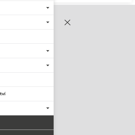
zaregistrujte se
tví
PŘIHLÁSIT SE
nastavit nové heslo