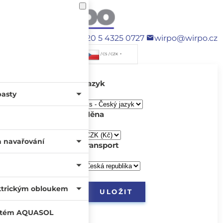
+420 5 4325 0727
wirpo@wirpo.cz
/ CS / CZK
Jazyk
pasty
Měna
a navařování
transport
ktrickým obloukem
systém AQUASOL