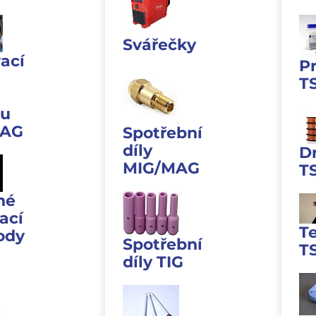
Svářečky
ací
P
T
u
MAG
Spotřební
díly
D
MIG/MAG
T
né
ací
T
ody
Spotřební
T
díly TIG