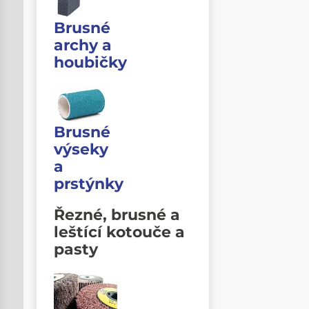
Brusné
archy a
houbičky
Brusné
výseky
a
prstýnky
Řezné, brusné a
leštící kotouče a
pasty