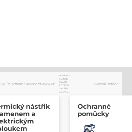
OCHRANA
KOŘENE
SVARU
 NÁSTŘIK PLAMENEM A ELEKTRICKÝM OBLOUKEM
OCHRANNÉ POMŮCKY
POTRUBÍ,
SYSTÉM
AQUASOL
rmický nástřik
Ochranné
lamenem a
pomůcky
lektrickým
bloukem