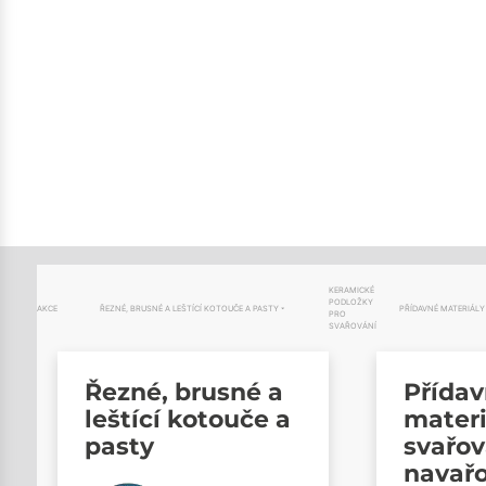
KERAMICKÉ
PODLOŽKY
AKCE
ŘEZNÉ, BRUSNÉ A LEŠTÍCÍ KOTOUČE A PASTY
PŘÍDAVNÉ MATERIÁLY
PRO
SVAŘOVÁNÍ
Řezné, brusné a
Přída
leštící kotouče a
materi
pasty
svařov
navař