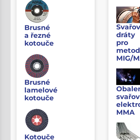
Svařov
Brusné
dráty
a řezné
pro
kotouče
metod
MIG/
Brusné
Obale
lamelové
svařov
kotouče
elektr
MMA
Kotouče