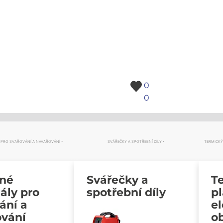
0
0
 PRO SVAŘOVÁNÍ A NAVAŘOVÁNÍ
SVÁŘEČKY A SPOTŘEBNÍ DÍLY
TERMICKÝ
vné
Svářečky a
Te
ály pro
spotřební díly
p
ání a
e
ování
o