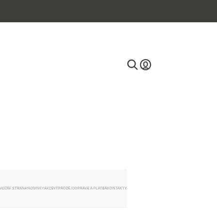
E-mail
Heslo
VODNÍ STRANA
NOVINKY
AKCE
VÝPRODEJ
DOPRAVA A PLATBA
KONTAKTY