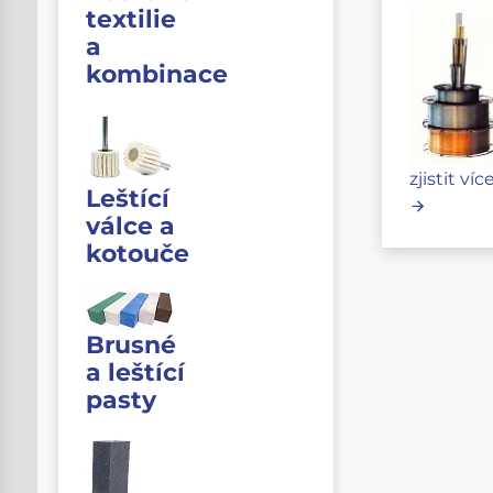
textilie
a
kombinace
zjistit víc
Leštící
válce a
kotouče
Brusné
a leštící
pasty