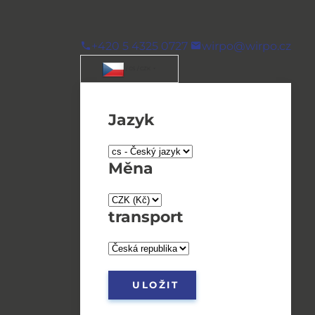
+420 5 4325 0727
wirpo@wirpo.cz
/ CS / CZK
Jazyk
Měna
transport