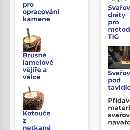
pro
Svařov
opracování
dráty
kamene
pro
metod
TIG
Brusné
lamelové
vějíře a
Svařov
válce
pod
tavid
Přída
materi
Kotouče
svařov
z
navař
netkané