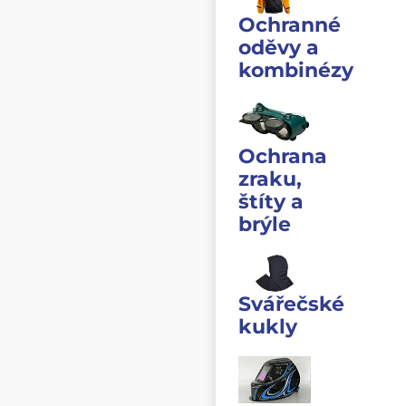
Ochranné
oděvy a
kombinézy
Ochrana
zraku,
štíty a
brýle
Svářečské
kukly