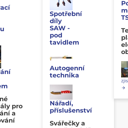
P
ací
m
Spotřební
T
díly
SAW -
u
Te
pod
p
tavidlem
e
o
Autogenní
ání
technika
zji
lem
vné
Nářadí,
ály pro
příslušenství
ání a
ování
Svářečky a