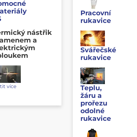
omocné
ateriály
Pracovní
S
rukavice
rmický nástřik
lamenem a
lektrickým
Svářečské
bloukem
rukavice
stit více
Teplu,
žáru a
prořezu
odolné
rukavice