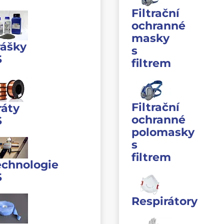
Filtrační
ochranné
masky
rášky
s
S
filtrem
Filtrační
ráty
ochranné
S
polomasky
s
filtrem
echnologie
S
Respirátory