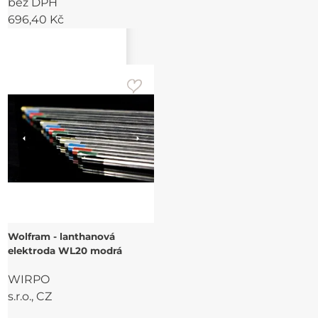
bez DPH
696,40 Kč
Wolfram - lanthanová
elektroda WL20 modrá
WIRPO
s.r.o., CZ