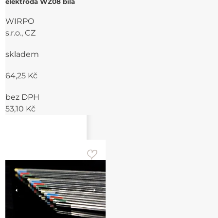
elektroda WZ08 bílá
WIRPO
s.r.o., CZ
skladem
64,25 Kč
bez DPH
53,10 Kč