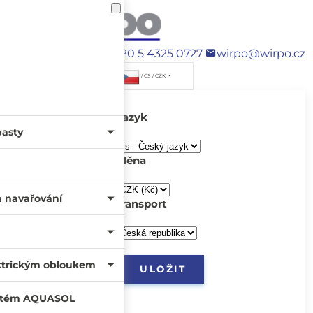
+420 5 4325 0727
wirpo@wirpo.cz
/ CS / CZK
Jazyk
pasty
Měna
a navařování
transport
ktrickým obloukem
systém AQUASOL