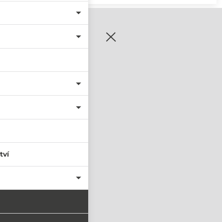
zaregistrujte se
tví
PŘIHLÁSIT SE
nastavit nové heslo