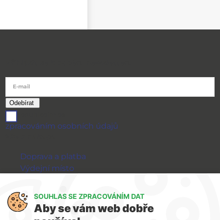
Přihlásit se k odběru newsletteru
E-mail
souhlasím se
zpracováním osobních údajů
Vše o nákupu
Doprava a platba
Výdejní místo
Výměna a vrácení zboží
GDPR
SOUHLAS SE ZPRACOVÁNÍM DAT
Aby se vám web dobře
WIRPO s.r.o.