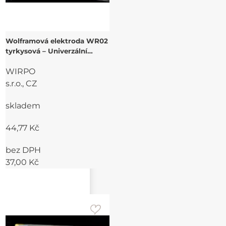
Wolframová elektroda WR02
tyrkysová – Univerzální
výkon s rozšířenými benefity
WIRPO
s.r.o., CZ
skladem
44,77 Kč
bez DPH
37,00 Kč