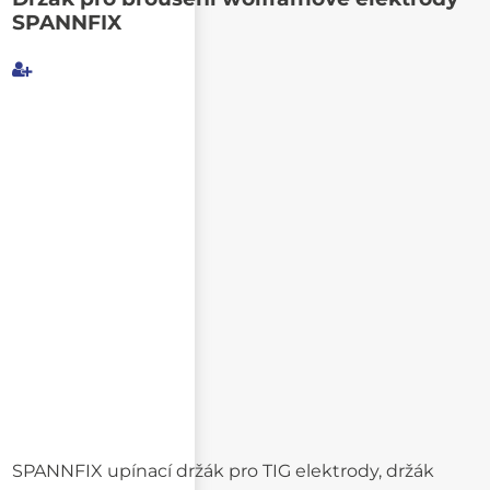
SPANNFIX
Můj e-mail
E-mail příjemce
Text e-mailu
SPANNFIX upínací držák pro TIG elektrody, držák