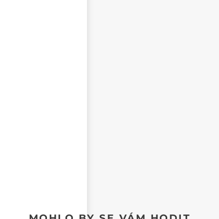
Napište svůj dotaz
NEZVEŘEJŇOVAT MOJE JMÉNO A PŘÍJMENÍ
CHCI DOSTÁVAT REAKCE NA SVŮJ PŘÍSPĚVEK NA E-
MAIL
MOHLO BY SE VÁM HODIT