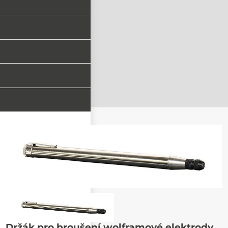
Poslat známému
Držák pro broušení wolframové elektrody