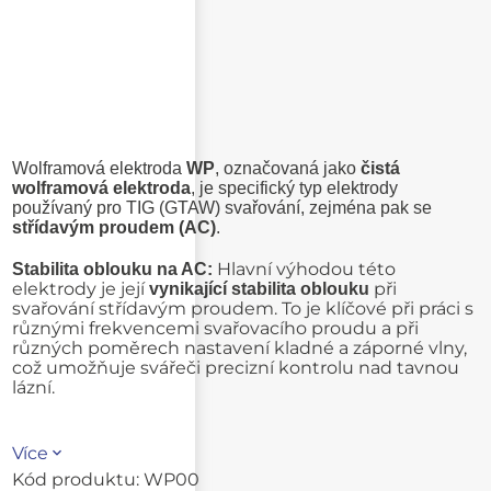
Wolframová elektroda
WP
, označovaná jako
čistá
wolframová elektroda
, je specifický typ elektrody
používaný pro TIG (GTAW) svařování, zejména pak se
střídavým proudem (AC)
.
Hlavní výhodou této
Stabilita oblouku na AC:
elektrody je její
při
vynikající stabilita oblouku
svařování střídavým proudem. To je klíčové při práci s
různými frekvencemi svařovacího proudu a při
různých poměrech nastavení kladné a záporné vlny,
což umožňuje svářeči precizní kontrolu nad tavnou
lázní.
Více
Kód produktu:
WP00