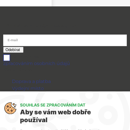
Přihlásit se k odběru newsletteru
E-mail
souhlasím se
zpracováním osobních údajů
Vše o nákupu
Doprava a platba
Výdejní místo
Výměna a vrácení zboží
GDPR
SOUHLAS SE ZPRACOVÁNÍM DAT
Aby se vám web dobře
WIRPO s.r.o.
používal
Reklamační řád