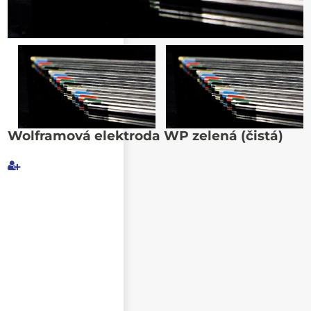
Poslat známému
Wolframová elektroda WP zelená (čistá)
Můj e-mail
E-mail příjemce
Text e-mailu