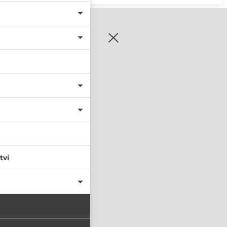
zaregistrujte se
tví
PŘIHLÁSIT SE
nastavit nové heslo