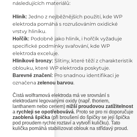
následujících materiálů:
Jedno z nejběžnějších použití, kde WP
Hliník:
elektroda pomáhá s rozrušováním oxidické
vrstvy hliníku.
Podobně jako hliník, i hořčík vyžaduje
Hořčík:
specifické podmínky svařování, kde WP
elektroda exceluje.
Slitiny, které těží z charakteristik
Hliníkové bronzy:
oblouku, které WP elektroda poskytuje.
Pro snadnou identifikaci je
Barevné značení:
označena
.
zelenou barvou
Čistá wolframová elektroda má ve srovnání s
elektrodami legovanými oxidy (např. thoriem,
lanthanem nebo ceriem)
nižší proudovou zatížitelnost
a
rychleji se opotřebovává
. Proto se pro ni doporučuje
zaoblená špička
(při broušení do špičky se její špička
pod proudem rychle roztaví a vytvoří kuličku). Tato
kulička pomáhá stabilizovat oblouk na střídavý proud.