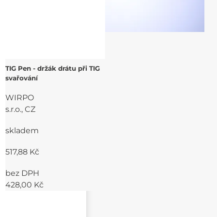
TIG Pen - držák drátu při TIG
svařování
WIRPO
s.r.o., CZ
skladem
517,88 Kč
bez DPH
428,00 Kč