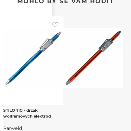
MOHLO BY SE VÁM HODIT
STILO TIG - držák
wolframových elektrod
Parweld