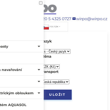
+420 5 4325 0727
wirpo@wirpo.cz
/ CS / CZK
Jazyk
pasty
Měna
a navařování
transport
ktrickým obloukem
systém AQUASOL