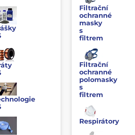
Filtrační
ochranné
masky
rášky
s
S
filtrem
Filtrační
ráty
ochranné
S
polomasky
s
filtrem
echnologie
S
Respirátory