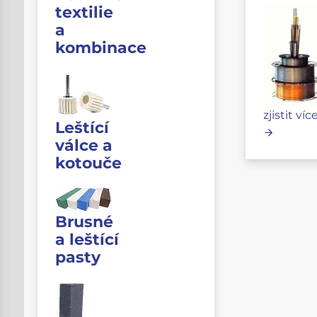
textilie
a
kombinace
zjistit víc
Leštící
válce a
kotouče
Brusné
a leštící
pasty