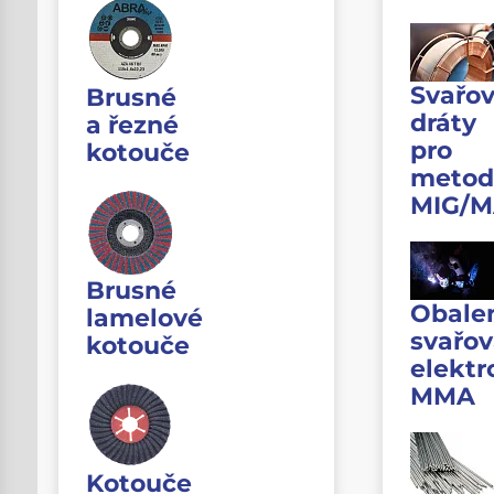
Svařov
Brusné
dráty
a řezné
pro
kotouče
metod
MIG/
Brusné
Obale
lamelové
svařov
kotouče
elektr
MMA
Kotouče