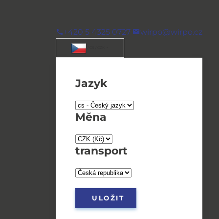
+420 5 4325 0727
wirpo@wirpo.cz
/ CS / CZK
Jazyk
Měna
transport