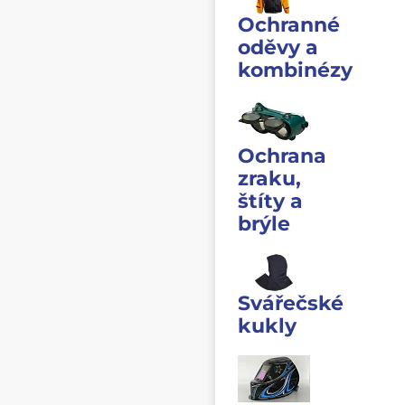
Ochranné
oděvy a
kombinézy
Ochrana
zraku,
štíty a
brýle
Svářečské
kukly