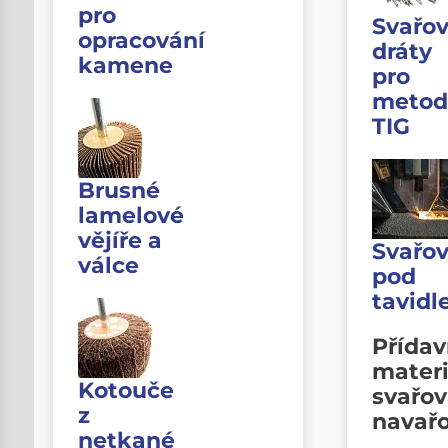
pro
Svařov
opracování
dráty
kamene
pro
metod
TIG
Brusné
lamelové
vějíře a
Svařov
válce
pod
tavid
Přída
materi
Kotouče
svařov
z
navař
netkané