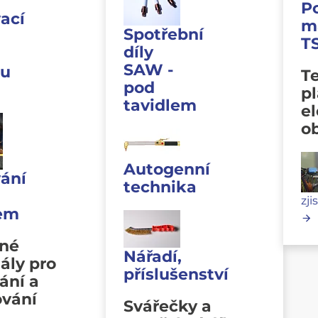
P
ací
m
Spotřební
T
díly
SAW -
u
Te
pod
p
tavidlem
e
o
Autogenní
ání
technika
zji
lem
vné
Nářadí,
ály pro
příslušenství
ání a
ování
Svářečky a