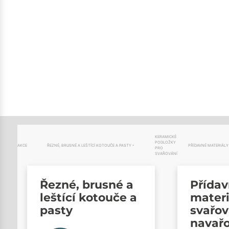
KERAMICKÉ
PODLOŽKY
AKCE
ŘEZNÉ, BRUSNÉ A LEŠTÍCÍ KOTOUČE A PASTY
PŘÍDAVNÉ MATERIÁLY
PRO
SVAŘOVÁNÍ
Řezné, brusné a
Přída
leštící kotouče a
materi
pasty
svařov
navař