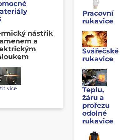
omocné
ateriály
Pracovní
S
rukavice
rmický nástřik
lamenem a
lektrickým
Svářečské
bloukem
rukavice
stit více
Teplu,
žáru a
prořezu
odolné
rukavice