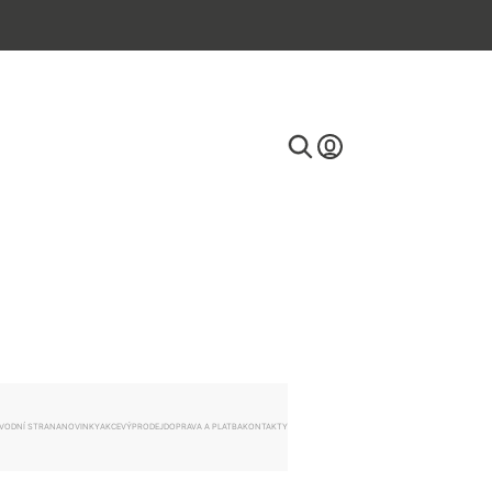
E-mail
Heslo
VODNÍ STRANA
NOVINKY
AKCE
VÝPRODEJ
DOPRAVA A PLATBA
KONTAKTY