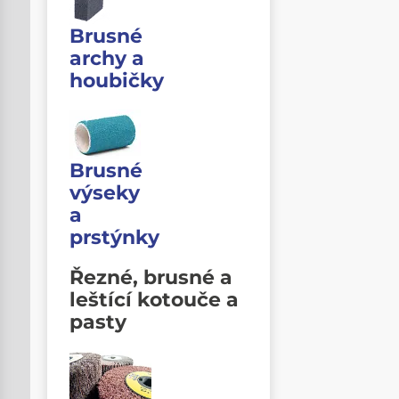
Brusné
archy a
houbičky
Brusné
výseky
a
prstýnky
Řezné, brusné a
leštící kotouče a
pasty