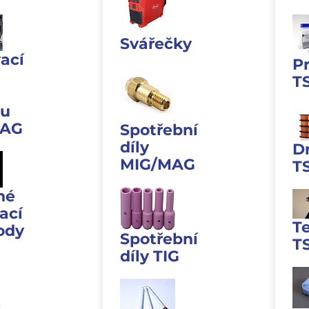
Svářečky
ací
P
T
u
MAG
Spotřební
díly
D
MIG/MAG
T
né
ací
T
ody
Spotřební
T
díly TIG