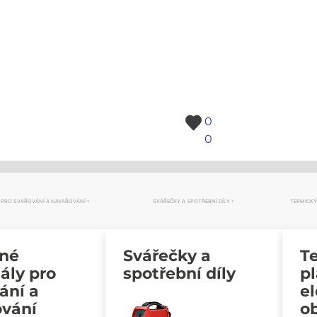
0
0
 PRO SVAŘOVÁNÍ A NAVAŘOVÁNÍ
SVÁŘEČKY A SPOTŘEBNÍ DÍLY
TERMICKÝ
vné
Svářečky a
Te
ály pro
spotřební díly
p
ání a
e
ování
o