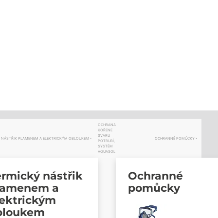
OCHRANA
KOŘENE
SVARU
 NÁSTŘIK PLAMENEM A ELEKTRICKÝM OBLOUKEM
OCHRANNÉ POMŮCKY
POTRUBÍ,
SYSTÉM
AQUASOL
rmický nástřik
Ochranné
lamenem a
pomůcky
lektrickým
bloukem