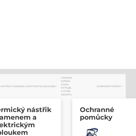
OCHRANA
KOŘENE
SVARU
 NÁSTŘIK PLAMENEM A ELEKTRICKÝM OBLOUKEM
OCHRANNÉ POMŮCKY
POTRUBÍ,
SYSTÉM
AQUASOL
rmický nástřik
Ochranné
lamenem a
pomůcky
lektrickým
bloukem