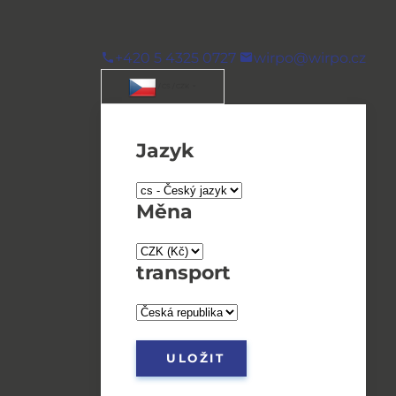
+420 5 4325 0727
wirpo@wirpo.cz
/ CS / CZK
Jazyk
Měna
transport