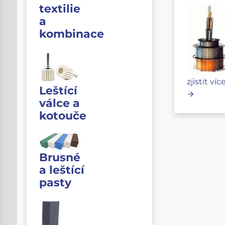
textilie
a
kombinace
zjistit víc
Leštící
válce a
kotouče
Brusné
a leštící
pasty