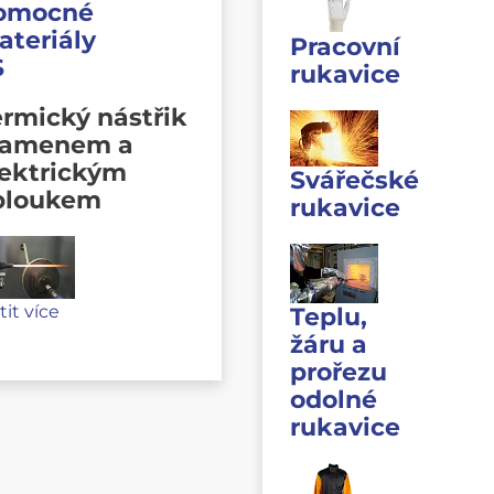
omocné
ateriály
Pracovní
S
rukavice
rmický nástřik
lamenem a
lektrickým
Svářečské
bloukem
rukavice
stit více
Teplu,
žáru a
prořezu
odolné
rukavice