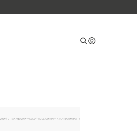
E-mail
Heslo
VODNÍ STRANA
NOVINKY
AKCE
VÝPRODEJ
DOPRAVA A PLATBA
KONTAKTY