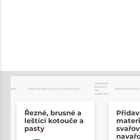
KERAMICKÉ
PODLOŽKY
AKCE
ŘEZNÉ, BRUSNÉ A LEŠTÍCÍ KOTOUČE A PASTY
PŘÍDAVNÉ MATERIÁLY
PRO
SVAŘOVÁNÍ
Řezné, brusné a
Přída
leštící kotouče a
materi
pasty
svařov
navař