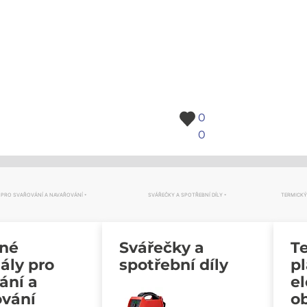
0
0
 PRO SVAŘOVÁNÍ A NAVAŘOVÁNÍ
SVÁŘEČKY A SPOTŘEBNÍ DÍLY
TERMICKÝ
vné
Svářečky a
Te
ály pro
spotřební díly
p
ání a
e
ování
o