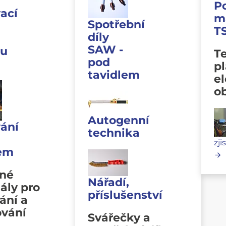
P
ací
m
Spotřební
T
díly
SAW -
u
Te
pod
p
tavidlem
e
o
Autogenní
ání
technika
zji
lem
vné
Nářadí,
ály pro
příslušenství
ání a
ování
Svářečky a