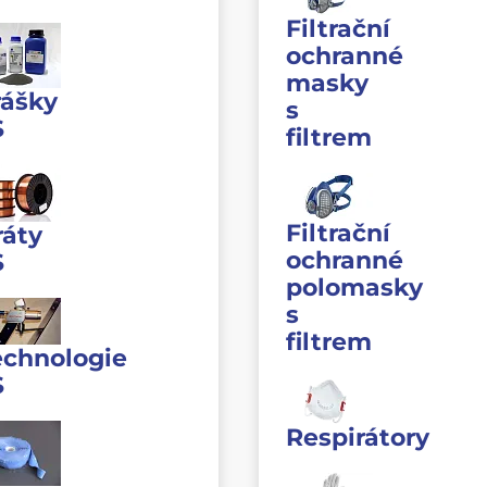
Filtrační
ochranné
masky
rášky
s
S
filtrem
Filtrační
ráty
ochranné
S
polomasky
s
filtrem
echnologie
S
Respirátory