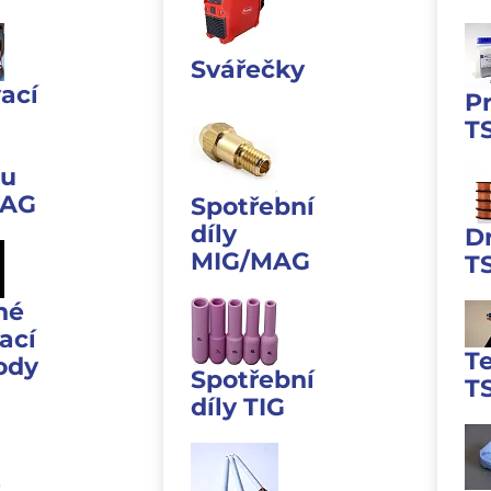
Svářečky
ací
P
T
u
MAG
Spotřební
díly
D
MIG/MAG
T
né
ací
T
ody
Spotřební
T
díly TIG