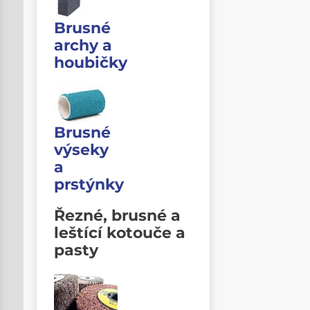
Brusné
archy a
houbičky
Brusné
výseky
a
prstýnky
Řezné, brusné a
leštící kotouče a
pasty