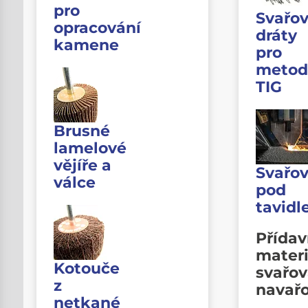
pro
Svařov
opracování
dráty
kamene
pro
metod
TIG
Brusné
lamelové
vějíře a
Svařov
válce
pod
tavid
Přída
materi
Kotouče
svařov
z
navař
netkané