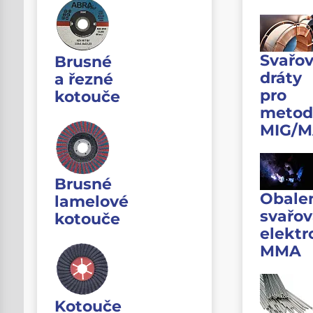
Svařov
Brusné
dráty
a řezné
pro
kotouče
metod
MIG/
Brusné
Obale
lamelové
svařov
kotouče
elektr
MMA
Kotouče