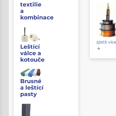
textilie
a
kombinace
zjistit víc
Leštící
válce a
kotouče
Brusné
a leštící
pasty