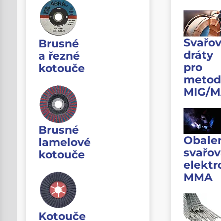
Svařov
Brusné
dráty
a řezné
pro
kotouče
metod
MIG/
Brusné
Obale
lamelové
svařov
kotouče
elektr
MMA
Kotouče