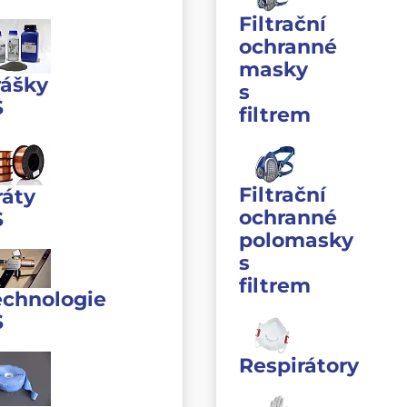
Filtrační
ochranné
masky
rášky
s
S
filtrem
Filtrační
ráty
ochranné
S
polomasky
s
filtrem
echnologie
S
Respirátory