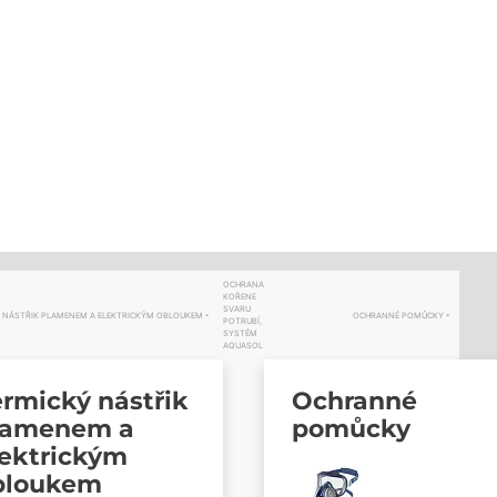
OCHRANA
KOŘENE
SVARU
 NÁSTŘIK PLAMENEM A ELEKTRICKÝM OBLOUKEM
OCHRANNÉ POMŮCKY
POTRUBÍ,
SYSTÉM
AQUASOL
rmický nástřik
Ochranné
lamenem a
pomůcky
lektrickým
bloukem