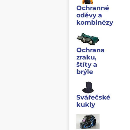
Ochranné
oděvy a
kombinézy
Ochrana
zraku,
štíty a
brýle
Svářečské
kukly