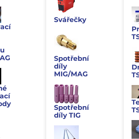
Svářečky
ací
P
T
u
MAG
Spotřební
díly
D
MIG/MAG
T
né
ací
T
ody
Spotřební
T
díly TIG