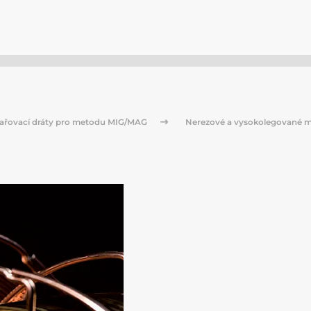
ařovací dráty pro metodu MIG/MAG
Nerezové a vysokolegované m