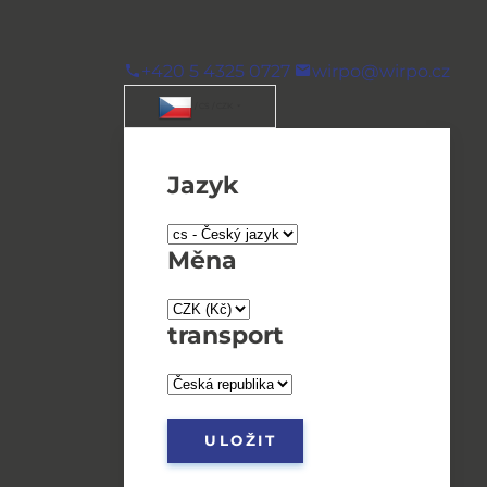
+420 5 4325 0727
wirpo@wirpo.cz
/ CS / CZK
Jazyk
Měna
transport