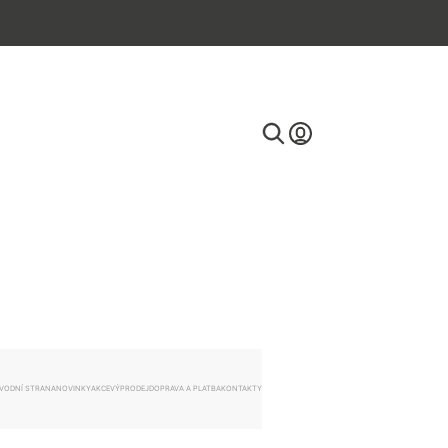
E-mail
Heslo
VODNÍ STRANA
NOVINKY
AKCE
VÝPRODEJ
DOPRAVA A PLATBA
KONTAKTY