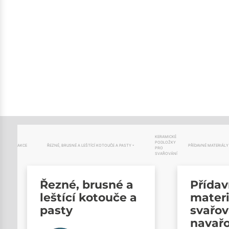
KERAMICKÉ
PODLOŽKY
AKCE
ŘEZNÉ, BRUSNÉ A LEŠTÍCÍ KOTOUČE A PASTY
PŘÍDAVNÉ MATERIÁLY
PRO
SVAŘOVÁNÍ
Řezné, brusné a
Přída
leštící kotouče a
materi
pasty
svařov
navař