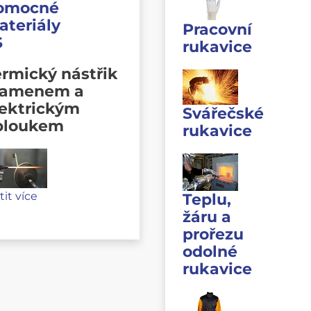
omocné
ateriály
Pracovní
S
rukavice
rmický nástřik
lamenem a
lektrickým
Svářečské
bloukem
rukavice
stit více
Teplu,
žáru a
prořezu
odolné
rukavice