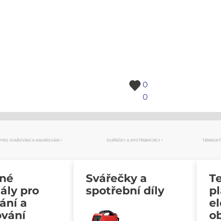
0
0
 PRO SVAŘOVÁNÍ A NAVAŘOVÁNÍ
SVÁŘEČKY A SPOTŘEBNÍ DÍLY
TERMICKÝ
vné
Svářečky a
Te
ály pro
spotřební díly
p
ání a
e
ování
o