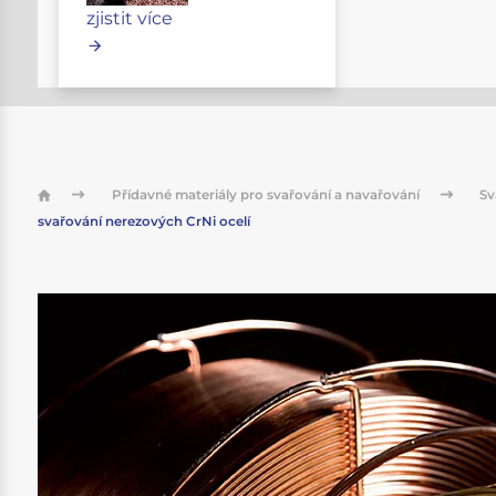
zjistit více
Přídavné materiály pro svařování a navařování
Sv
svařování nerezových CrNi ocelí