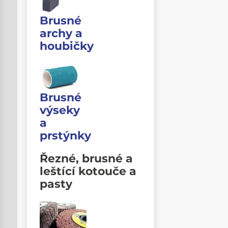
Brusné
archy a
houbičky
Brusné
výseky
a
prstýnky
Řezné, brusné a
leštící kotouče a
pasty