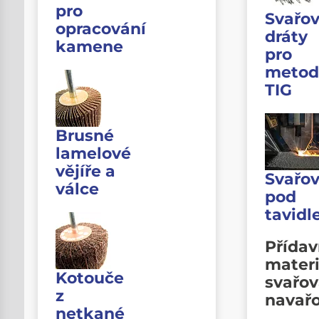
pro
Svařov
opracování
dráty
kamene
pro
metod
TIG
Brusné
lamelové
vějíře a
Svařov
válce
pod
tavid
Přída
materi
Kotouče
svařov
z
navař
netkané