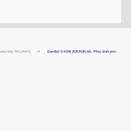
ateriály MIG/MAG
Zander S 4316 (ER308LSi)- Plný drát pro