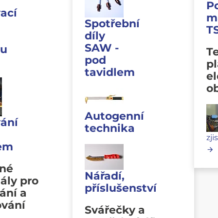
P
ací
m
Spotřební
T
díly
SAW -
u
Te
pod
p
tavidlem
e
o
Autogenní
ání
technika
zji
lem
vné
Nářadí,
ály pro
příslušenství
ání a
ování
Svářečky a