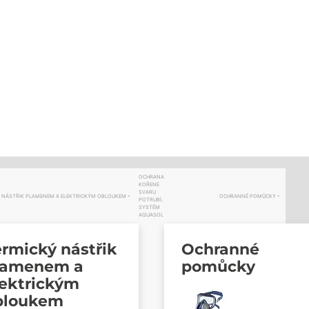
OCHRANA
KOŘENE
SVARU
 NÁSTŘIK PLAMENEM A ELEKTRICKÝM OBLOUKEM
OCHRANNÉ POMŮCKY
POTRUBÍ,
SYSTÉM
AQUASOL
rmický nástřik
Ochranné
lamenem a
pomůcky
lektrickým
bloukem