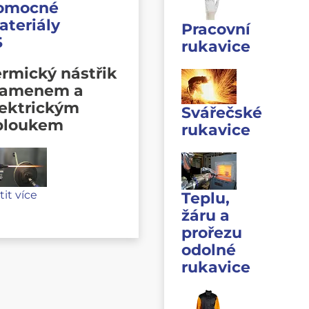
omocné
ateriály
Pracovní
S
rukavice
rmický nástřik
lamenem a
lektrickým
Svářečské
bloukem
rukavice
stit více
Teplu,
žáru a
prořezu
odolné
rukavice