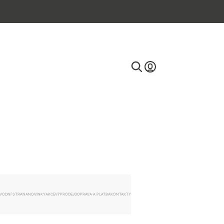
E-mail
Heslo
VODNÍ STRANA
NOVINKY
AKCE
VÝPRODEJ
DOPRAVA A PLATBA
KONTAKTY