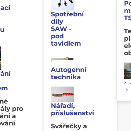
P
ací
m
Spotřební
T
díly
SAW -
u
Te
pod
p
tavidlem
e
o
Autogenní
ání
technika
zji
lem
vné
Nářadí,
ály pro
příslušenství
ání a
ování
Svářečky a