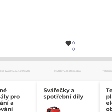
0
0
 PRO SVAŘOVÁNÍ A NAVAŘOVÁNÍ
SVÁŘEČKY A SPOTŘEBNÍ DÍLY
TERMICKÝ
vné
Svářečky a
Te
ály pro
spotřební díly
p
ání a
e
ování
o