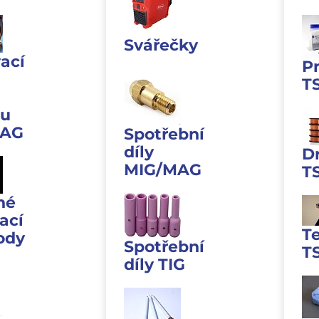
Svářečky
ací
P
T
u
MAG
Spotřební
díly
D
MIG/MAG
T
né
ací
T
ody
Spotřební
T
díly TIG