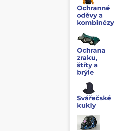
Ochranné
oděvy a
kombinézy
Ochrana
zraku,
štíty a
brýle
Svářečské
kukly