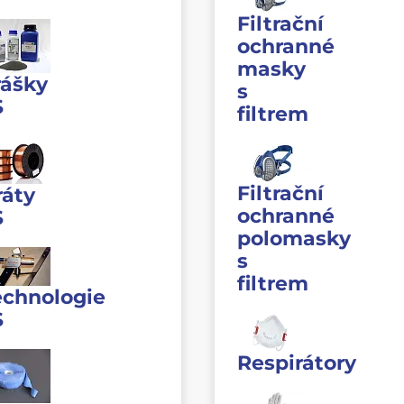
Filtrační
ochranné
masky
rášky
s
S
filtrem
Filtrační
ráty
ochranné
S
polomasky
s
filtrem
echnologie
S
Respirátory