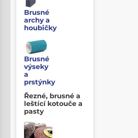
Brusné
archy a
houbičky
Brusné
výseky
a
prstýnky
Řezné, brusné a
leštící kotouče a
pasty