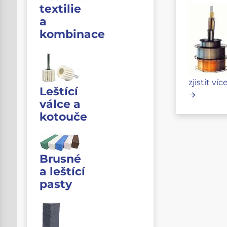
textilie
a
kombinace
zjistit víc
Leštící
válce a
kotouče
Brusné
a leštící
pasty