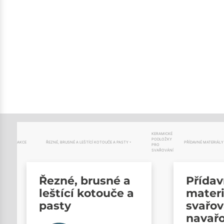
KERAMICKÉ
PODLOŽKY
AKCE
ŘEZNÉ, BRUSNÉ A LEŠTÍCÍ KOTOUČE A PASTY
PŘÍDAVNÉ MATERIÁLY
PRO
SVAŘOVÁNÍ
Řezné, brusné a
Přída
leštící kotouče a
materi
pasty
svařov
navař