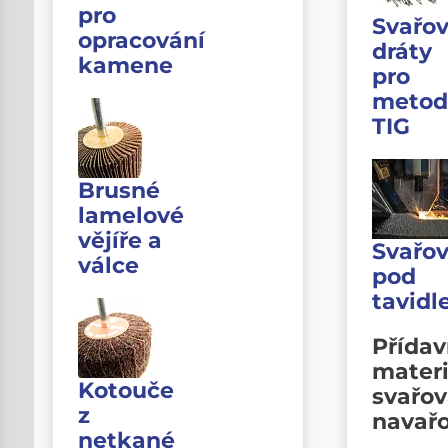
pro
Svařov
opracování
dráty
kamene
pro
metod
TIG
Brusné
lamelové
vějíře a
Svařov
válce
pod
tavid
Přída
materi
Kotouče
svařov
z
navař
netkané