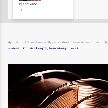
zjistit více
Přídavné materiály pro svařování a navařování
Sv
svařování korozivzdorných, žáruvzdorných ocelí