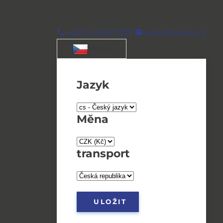
+420 5 4325 0727
wirpo@wirpo.cz
/ CS / CZK
Jazyk
Měna
transport