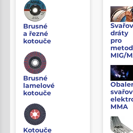
Svařov
Brusné
dráty
a řezné
pro
kotouče
metod
MIG/
Brusné
Obale
lamelové
svařov
kotouče
elektr
MMA
Kotouče