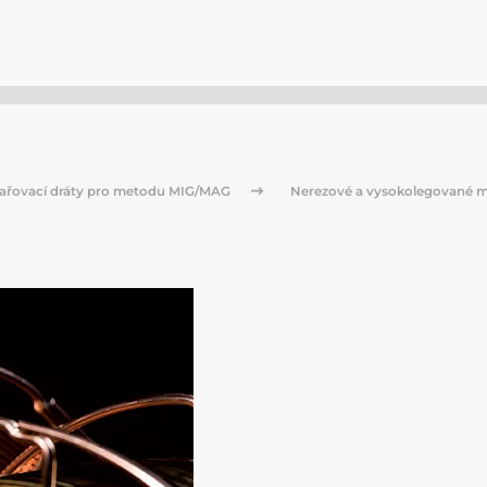
ařovací dráty pro metodu MIG/MAG
Nerezové a vysokolegované m