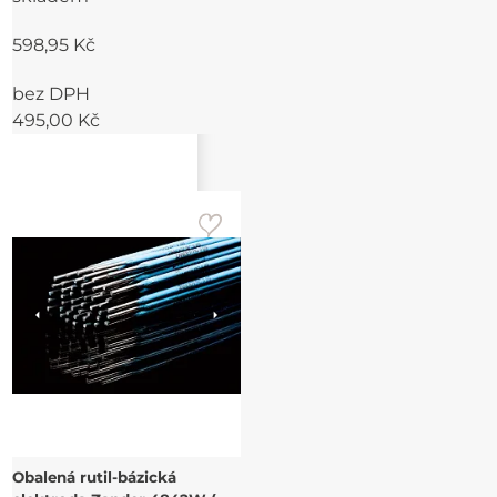
598,95 Kč
bez DPH
495,00 Kč
Obalená rutil-bázická