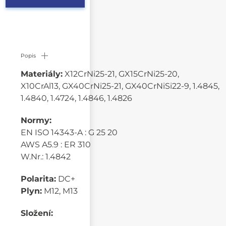
Popis
Materiály:
X12CrNi25-21, GX15CrNi25-20,
X10CrAl13, GX40CrNi25-21, GX40CrNiSi22-9, 1.4845,
1.4840, 1.4724, 1.4846, 1.4826
Normy:
EN ISO 14343-A : G 25 20
AWS A5.9 : ER 310
W.Nr.: 1.4842
Polarita:
DC+
Plyn:
M12, M13
Složení: