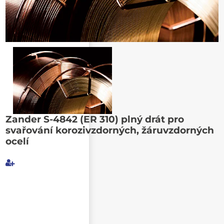
Zander S-4842 (ER 310) plný drát pro
Poslat známému
svařování korozivzdorných, žáruvzdorných
ocelí
Můj e-mail
E-mail příjemce
Text e-mailu