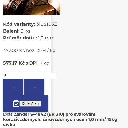
Kód varianty:
310S105Z
Balení:
5 kg
Průměr drátu:
1,0 mm
477,00 Kč bez DPH / kg
577,17 Kč
s DPH / kg
+
−
Drát Zander S-4842 (ER 310) pro svařování
korozivzdorných, žáruvzdorných ocelí 1,0 mm/ 15kg
cívka