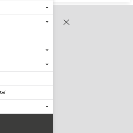
zaregistrujte se
tví
PŘIHLÁSIT SE
nastavit nové heslo