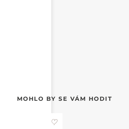
NEZVEŘEJŇOVAT MOJE JMÉNO A PŘÍJMENÍ
CHCI DOSTÁVAT REAKCE NA SVŮJ PŘÍSPĚVEK NA E-
MAIL
MOHLO BY SE VÁM HODIT