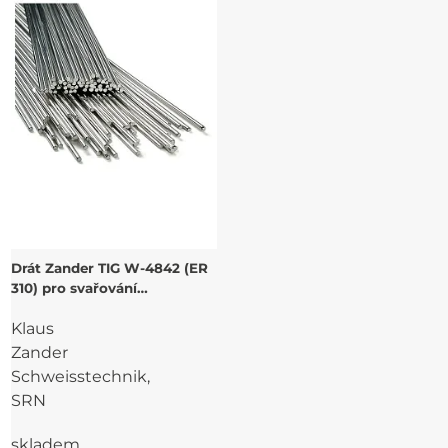
Drát Zander TIG W-4842 (ER
310) pro svařování
korozivzdorných,
Klaus
žáruvzdorných ocelí
Zander
Schweisstechnik,
SRN
skladem