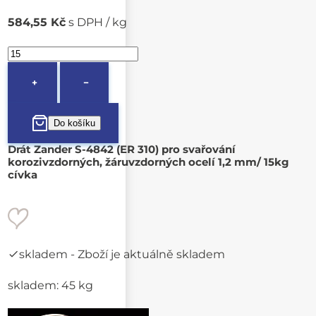
584,55 Kč
s DPH / kg
+
−
Drát Zander S-4842 (ER 310) pro svařování
korozivzdorných, žáruvzdorných ocelí 1,2 mm/ 15kg
cívka
skladem
- Zboží je aktuálně skladem
skladem: 45 kg