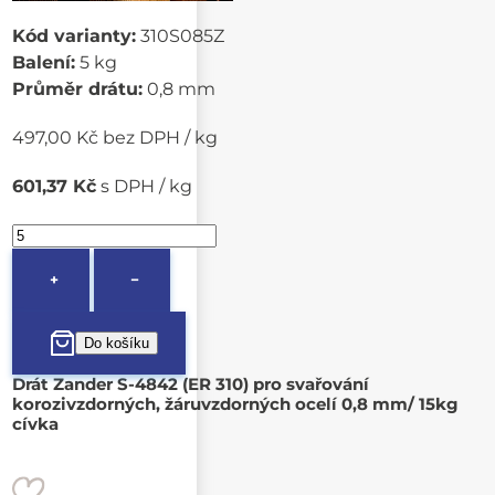
Kód varianty:
310S085Z
Balení:
5 kg
Průměr drátu:
0,8 mm
497,00 Kč bez DPH / kg
601,37 Kč
s DPH / kg
+
−
Drát Zander S-4842 (ER 310) pro svařování
korozivzdorných, žáruvzdorných ocelí 0,8 mm/ 15kg
cívka