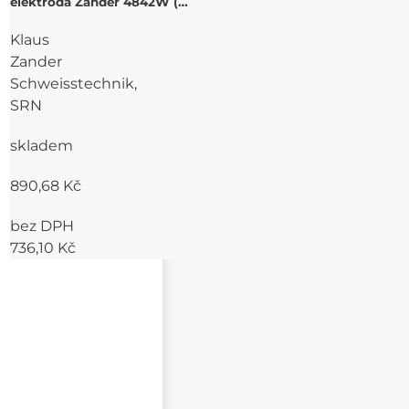
elektroda Zander 4842W (
E310-16) pro svařování
Klaus
korozivzdorných,
žáruvzdorných ocelí
Zander
Schweisstechnik,
SRN
skladem
890,68 Kč
bez DPH
736,10 Kč