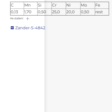
C
Mn
Si
Cr
Ni
Mo
Fe
0,13
1,70
0,50
25,0
20,0
0,50
rest
Ke stažení
Zander-S-4842
Napište svůj dotaz