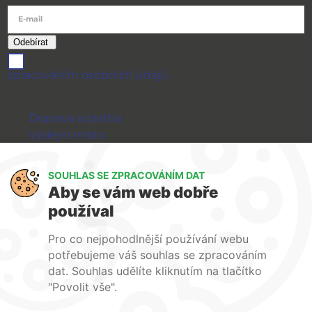
E-mail
souhlasím se
zpracováním osobních údajů
Vše o nákupu
Doprava a platba
Výdejní místo
Výměna a vrácení zboží
GDPR
SOUHLAS SE ZPRACOVÁNÍM DAT
Aby se vám web dobře
WIRPO s.r.o.
používal
Reklamační řád
Pro co nejpohodlnější používání webu
Obchodní podmínky
potřebujeme váš souhlas se zpracováním
O nás
dat. Souhlas udělíte kliknutím na tlačítko
Kontakty
"Povolit vše".
Firemní web