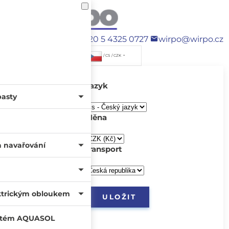
+420 5 4325 0727
wirpo@wirpo.cz
/ CS / CZK
Jazyk
pasty
Měna
a navařování
transport
ktrickým obloukem
systém AQUASOL