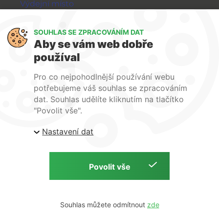
Výdejní místo
Výměna a vrácení zboží
GDPR
SOUHLAS SE ZPRACOVÁNÍM DAT
Aby se vám web dobře
WIRPO s.r.o.
používal
Reklamační řád
Pro co nejpohodlnější používání webu
Obchodní podmínky
potřebujeme váš souhlas se zpracováním
O nás
dat. Souhlas udělíte kliknutím na tlačítko
Kontakty
"Povolit vše".
Firemní web
Nastavení dat
E-shop Wirpo.cz, Škrobárenská 518/16, Brno
Copyright © 2026 E-shop Wirpo.cz | by
Souhlas můžete odmítnout