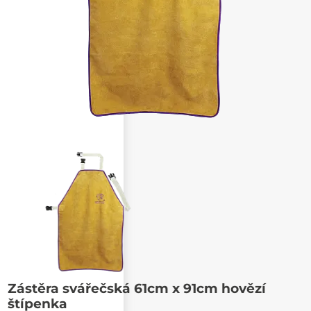
Poslat známému
Zástěra svářečská 61cm x 91cm hovězí
štípenka