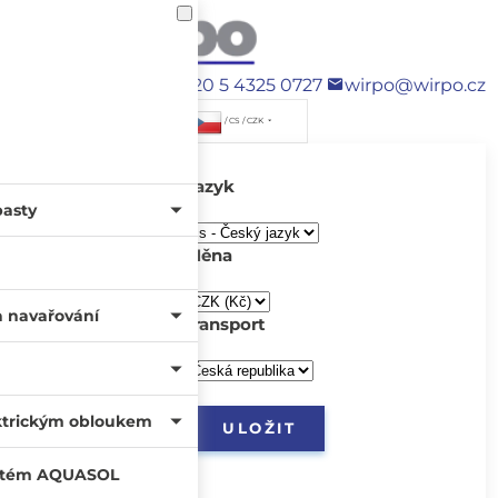
+420 5 4325 0727
wirpo@wirpo.cz
/ CS / CZK
Jazyk
pasty
Měna
a navařování
transport
ktrickým obloukem
systém AQUASOL