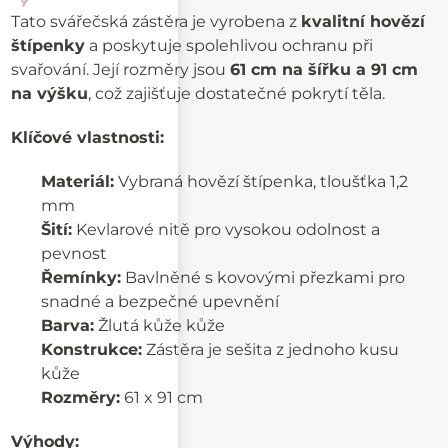
Tato svářečská zástěra je vyrobena z
kvalitní hovězí
štípenky
a poskytuje spolehlivou ochranu při
svařování. Její rozměry jsou
61 cm na šířku a 91 cm
na výšku
, což zajišťuje dostatečné pokrytí těla.
Klíčové vlastnosti:
Materiál:
Vybraná hovězí štípenka, tloušťka 1,2
mm
Šití:
Kevlarové nitě pro vysokou odolnost a
pevnost
Řemínky:
Bavlněné s kovovými přezkami pro
snadné a bezpečné upevnění
Barva:
Žlutá kůže kůže
Konstrukce:
Zástěra je sešita z jednoho kusu
kůže
Rozměry:
61 x 91 cm
Výhody: