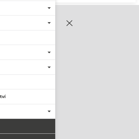
zaregistrujte se
tví
PŘIHLÁSIT SE
nastavit nové heslo