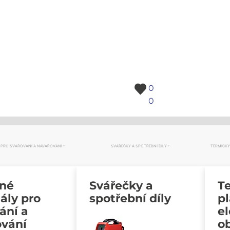
0
0
 PRO SVAŘOVÁNÍ A NAVAŘOVÁNÍ
SVÁŘEČKY A SPOTŘEBNÍ DÍLY
TERMICKÝ
vné
Svářečky a
Te
ály pro
spotřební díly
p
ání a
e
ování
o