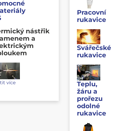
omocné
ateriály
Pracovní
S
rukavice
rmický nástřik
lamenem a
lektrickým
Svářečské
bloukem
rukavice
stit více
Teplu,
žáru a
prořezu
odolné
rukavice