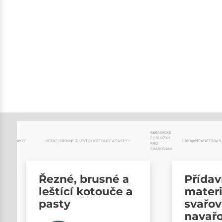
KERAMICKÉ
PODLOŽKY
AKCE
ŘEZNÉ, BRUSNÉ A LEŠTÍCÍ KOTOUČE A PASTY
PŘÍDAVNÉ MATERIÁLY
PRO
SVAŘOVÁNÍ
Řezné, brusné a
Přída
leštící kotouče a
materi
pasty
svařov
navař