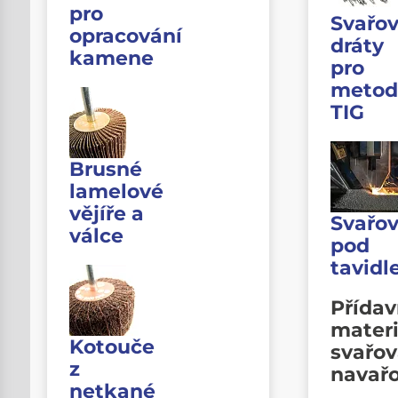
pro
Svařov
opracování
dráty
kamene
pro
metod
TIG
Brusné
lamelové
vějíře a
Svařov
válce
pod
tavid
Přída
materi
Kotouče
svařov
z
navař
netkané