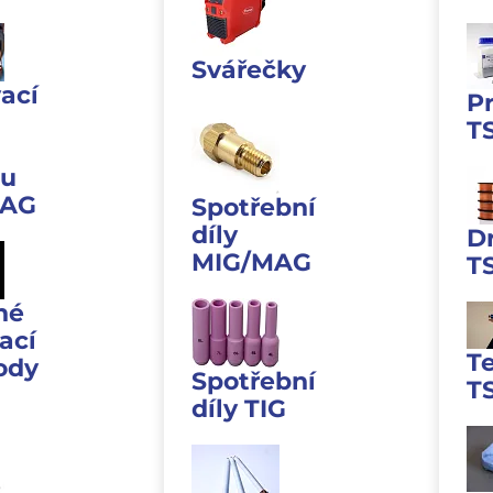
Svářečky
ací
P
T
u
MAG
Spotřební
díly
D
MIG/MAG
T
né
ací
T
ody
Spotřební
T
díly TIG