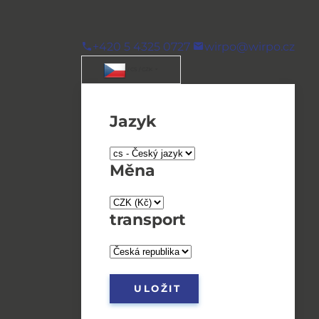
+420 5 4325 0727
wirpo@wirpo.cz
/ CS / CZK
Jazyk
Měna
transport