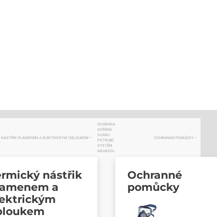
OCHRANA
KOŘENE
SVARU
 NÁSTŘIK PLAMENEM A ELEKTRICKÝM OBLOUKEM
OCHRANNÉ POMŮCKY
POTRUBÍ,
SYSTÉM
AQUASOL
rmický nástřik
Ochranné
lamenem a
pomůcky
lektrickým
bloukem