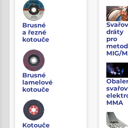
Svařov
Brusné
dráty
a řezné
pro
kotouče
metod
MIG/
Brusné
Obale
lamelové
svařov
kotouče
elektr
MMA
Kotouče