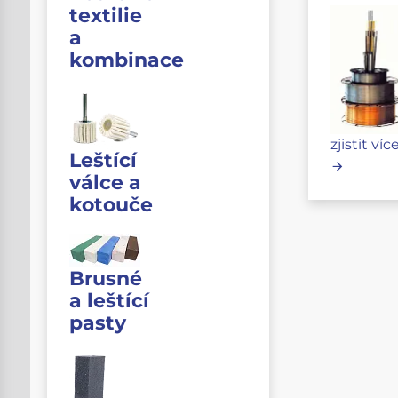
textilie
a
kombinace
zjistit víc
Leštící
válce a
kotouče
Brusné
a leštící
pasty