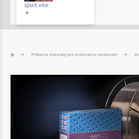
zjistit více
Přídavné materiály pro svařování a navařování
Sv