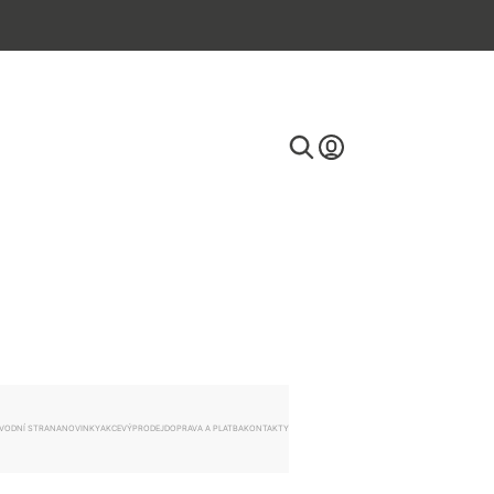
E-mail
Heslo
VODNÍ STRANA
NOVINKY
AKCE
VÝPRODEJ
DOPRAVA A PLATBA
KONTAKTY