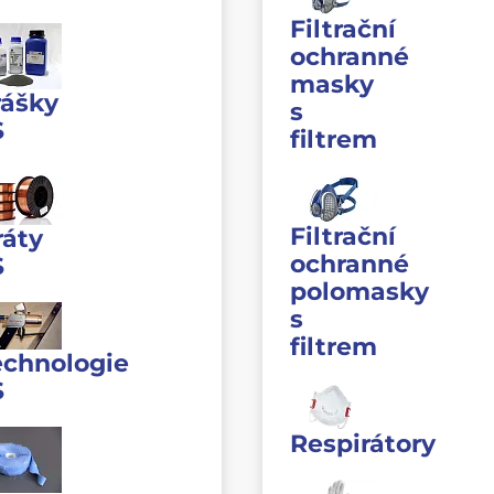
Filtrační
ochranné
masky
rášky
s
S
filtrem
Filtrační
ráty
ochranné
S
polomasky
s
filtrem
echnologie
S
Respirátory