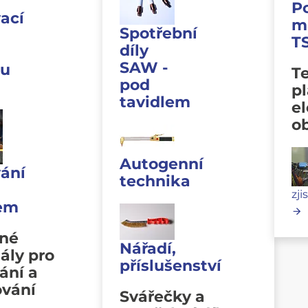
P
ací
m
Spotřební
T
díly
SAW -
u
Te
pod
p
tavidlem
e
o
Autogenní
ání
technika
zji
lem
vné
Nářadí,
ály pro
příslušenství
ání a
ování
Svářečky a