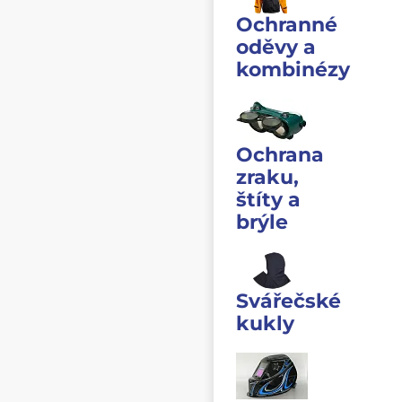
Ochranné
oděvy a
kombinézy
Ochrana
zraku,
štíty a
brýle
Svářečské
kukly