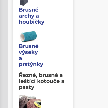
Brusné
archy a
houbičky
Brusné
výseky
a
prstýnky
Řezné, brusné a
leštící kotouče a
pasty