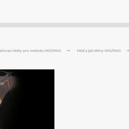
ařovací dráty pro metodu MIG/MAG
Měď a její slitiny MIG/MAG