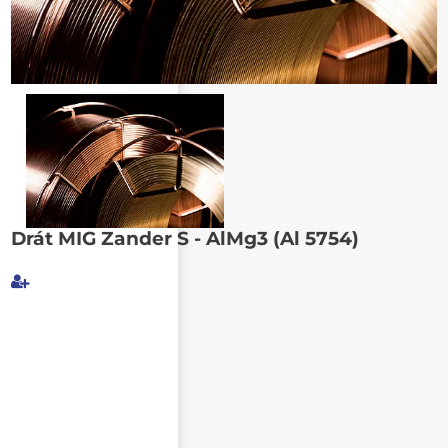
Poslat známému
Drát MIG Zander S - AlMg3 (Al 5754)
Můj e-mail
E-mail příjemce
Text e-mailu