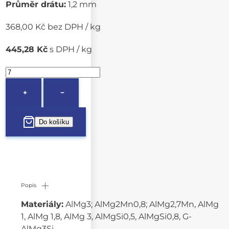
Průměr drátu:
1,2 mm
368,00 Kč bez DPH / kg
445,28 Kč
s DPH / kg
+
−
Popis
Materiály:
AlMg3; AlMg2Mn0,8; AlMg2,7Mn, AlMg
1, AlMg 1,8, AlMg 3, AlMgSi0,5, AlMgSi0,8, G-
AlMg3Si