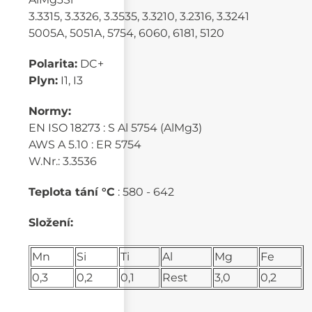
3.3315, 3.3326, 3.3535, 3.3210, 3.2316, 3.3241
5005A, 5051A, 5754, 6060, 6181, 5120
Polarita:
DC+
Plyn:
I1, I3
Normy:
EN ISO 18273 : S Al 5754 (AlMg3)
AWS A 5.10 : ER 5754
W.Nr.: 3.3536
Teplota tání °C
: 580 - 642
Složení:
Mn
Si
Ti
Al
Mg
Fe
0,3
0,2
0,1
Rest
3,0
0,2