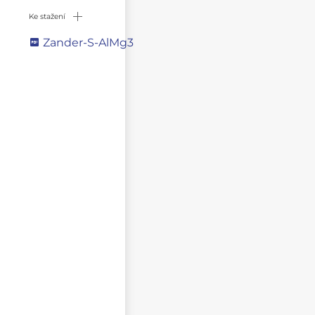
Ke stažení
Zander-S-AlMg3
Napište svůj dotaz
NEZVEŘEJŇOVAT MOJE JMÉNO A PŘÍJMENÍ