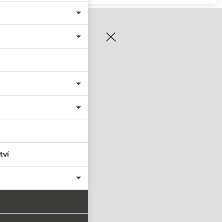
zaregistrujte se
tví
PŘIHLÁSIT SE
nastavit nové heslo