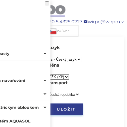
+420 5 4325 0727
wirpo@wirpo.cz
/ CS / CZK
Jazyk
pasty
Měna
a navařování
transport
ktrickým obloukem
systém AQUASOL