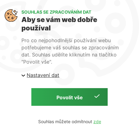
Výměna a vrácení zboží
GDPR
SOUHLAS SE ZPRACOVÁNÍM DAT
Aby se vám web dobře
WIRPO s.r.o.
používal
Reklamační řád
Pro co nejpohodlnější používání webu
Obchodní podmínky
potřebujeme váš souhlas se zpracováním
O nás
dat. Souhlas udělíte kliknutím na tlačítko
Kontakty
"Povolit vše".
Firemní web
Nastavení dat
E-shop Wirpo.cz, Škrobárenská 518/16, Brno
Copyright © 2026 E-shop Wirpo.cz | by
Souhlas můžete odmítnout