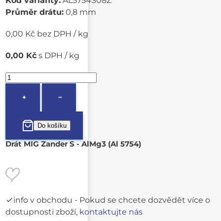
Kód varianty:
AL5754S08Z
Průměr drátu:
0,8 mm
0,00 Kč bez DPH / kg
0,00 Kč
s DPH / kg
+
−
Drát MIG Zander S - AlMg3 (Al 5754)
info v obchodu
- Pokud se chcete dozvědět více o
dostupnosti zboží,
kontaktujte nás