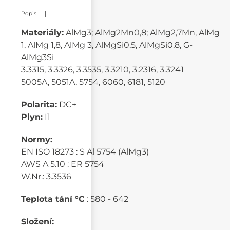
Popis
Materiály:
AlMg3; AlMg2Mn0,8; AlMg2,7Mn, AlMg
1, AlMg 1,8, AlMg 3, AlMgSi0,5, AlMgSi0,8, G-
AlMg3Si
3.3315, 3.3326, 3.3535, 3.3210, 3.2316, 3.3241
5005A, 5051A, 5754, 6060, 6181, 5120
Polarita:
DC+
Plyn:
I1
Normy:
EN ISO 18273 : S Al 5754 (AlMg3)
AWS A 5.10 : ER 5754
W.Nr.: 3.3536
Teplota tání °C
: 580 - 642
Složení: