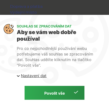
Doprava a platba
Výdejní místo
Výměna a vrácení zboží
GDPR
SOUHLAS SE ZPRACOVÁNÍM DAT
Aby se vám web dobře
WIRPO s.r.o.
používal
Reklamační řád
Pro co nejpohodlnější používání webu
Obchodní podmínky
potřebujeme váš souhlas se zpracováním
O nás
dat. Souhlas udělíte kliknutím na tlačítko
Kontakty
"Povolit vše".
Firemní web
Nastavení dat
E-shop Wirpo.cz, Škrobárenská 518/16, Brno