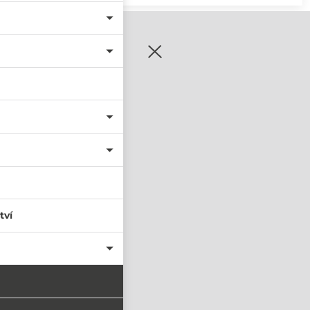
zaregistrujte se
tví
PŘIHLÁSIT SE
nastavit nové heslo