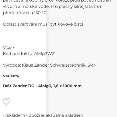
pevnost a je odolný proti korozi, proti povětrnostním
vlivům a mořské vodě. Pro plechy silnější 15 mm
předehřev cca 150 °C.
Oblast svařování musí být kovově čistá.
Více
Kód produktu:
AlMg3WZ
Výrobce:
Klaus Zander Schweisstechnik, SRN
Varianty
Drát Zander TIG - AlMg3, 1,6 x 1000 mm
skladem
- Zboží je aktuálně skladem