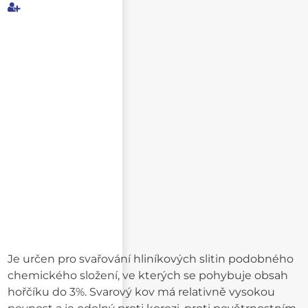
Můj e-mail
E-mail příjemce
Text e-mailu
Je určen pro svařování hliníkových slitin podobného
chemického složení, ve kterých se pohybuje obsah
hořčíku do 3%. Svarový kov má relativně vysokou