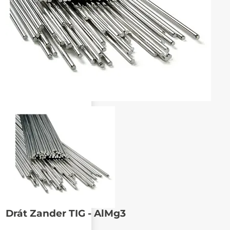
Poslat známému
Drát Zander TIG - AlMg3