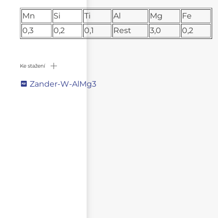
Mn
Si
Ti
Al
Mg
Fe
0,3
0,2
0,1
Rest
3,0
0,2
Ke stažení
Zander-W-AlMg3
Napište svůj dotaz