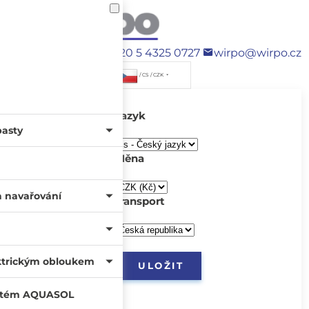
+420 5 4325 0727
wirpo@wirpo.cz
/ CS / CZK
Jazyk
pasty
Měna
a navařování
transport
ktrickým obloukem
systém AQUASOL