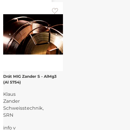
Drát MIG Zander S - AlMg3
(Al 5754)
Klaus
Zander
Schweisstechnik,
SRN
info v