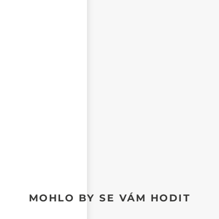
NEZVEŘEJŇOVAT MOJE JMÉNO A PŘÍJMENÍ
CHCI DOSTÁVAT REAKCE NA SVŮJ PŘÍSPĚVEK NA E-
MAIL
MOHLO BY SE VÁM HODIT