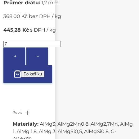
Průměr drátu:
1,2 mm
368,00 Kč bez DPH / kg
445,28 Kč
s DPH / kg
+
−
Popis
Materiály:
AlMg3; AlMg2Mn0,8; AlMg2,7Mn, AlMg
1, AlMg 1,8, AlMg 3, AlMgSi0,5, AlMgSi0,8, G-
AlMg3Si