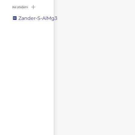
Ke stažení
Zander-S-AlMg3
Napište svůj dotaz
NEZVEŘEJŇOVAT MOJE JMÉNO A PŘÍJMENÍ