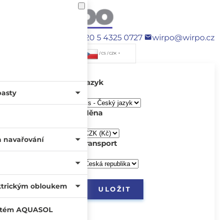
+420 5 4325 0727
wirpo@wirpo.cz
/ CS / CZK
Jazyk
pasty
Měna
a navařování
transport
ktrickým obloukem
systém AQUASOL