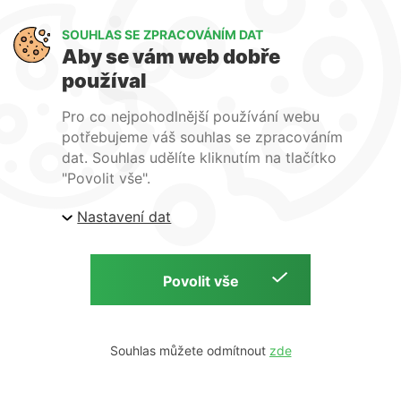
Výměna a vrácení zboží
GDPR
SOUHLAS SE ZPRACOVÁNÍM DAT
Aby se vám web dobře
WIRPO s.r.o.
používal
Reklamační řád
Pro co nejpohodlnější používání webu
Obchodní podmínky
potřebujeme váš souhlas se zpracováním
O nás
dat. Souhlas udělíte kliknutím na tlačítko
Kontakty
"Povolit vše".
Firemní web
Nastavení dat
E-shop Wirpo.cz, Škrobárenská 518/16, Brno
Copyright © 2026 E-shop Wirpo.cz | by
Souhlas můžete odmítnout