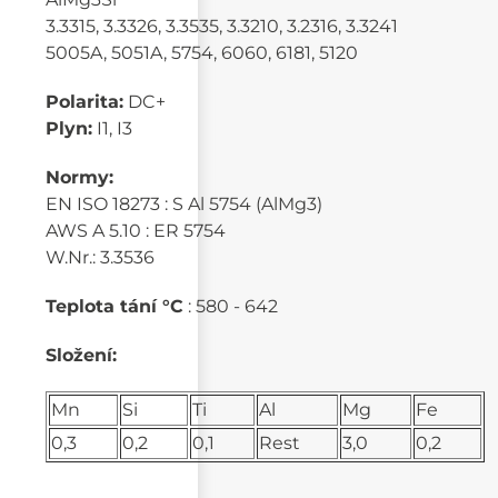
3.3315, 3.3326, 3.3535, 3.3210, 3.2316, 3.3241
5005A, 5051A, 5754, 6060, 6181, 5120
Polarita:
DC+
Plyn:
I1, I3
Normy:
EN ISO 18273 : S Al 5754 (AlMg3)
AWS A 5.10 : ER 5754
W.Nr.: 3.3536
Teplota tání °C
: 580 - 642
Složení:
Mn
Si
Ti
Al
Mg
Fe
0,3
0,2
0,1
Rest
3,0
0,2