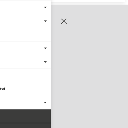
zaregistrujte se
tví
PŘIHLÁSIT SE
nastavit nové heslo