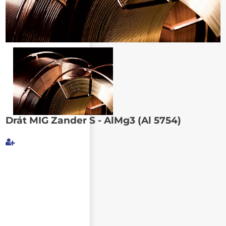
Poslat známému
Drát MIG Zander S - AlMg3 (Al 5754)
Můj e-mail
E-mail příjemce
Text e-mailu