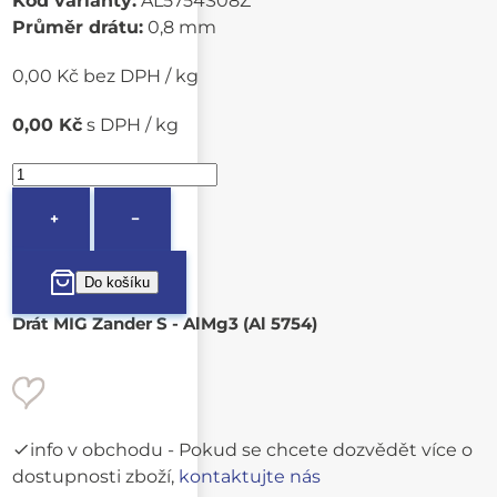
Kód varianty:
AL5754S08Z
Průměr drátu:
0,8 mm
0,00 Kč bez DPH / kg
0,00 Kč
s DPH / kg
+
−
Drát MIG Zander S - AlMg3 (Al 5754)
info v obchodu
- Pokud se chcete dozvědět více o
dostupnosti zboží,
kontaktujte nás