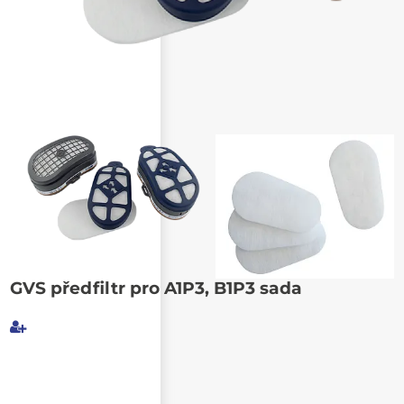
Poslat známému
GVS předfiltr pro A1P3, B1P3 sada
Můj e-mail
E-mail příjemce