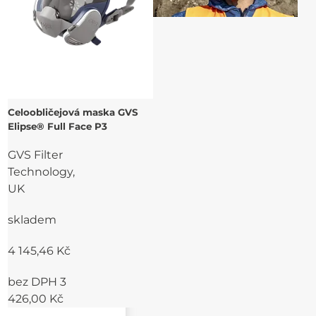
Celoobličejová maska GVS
Elipse® Full Face P3
GVS Filter
Technology,
UK
skladem
4 145,46 Kč
bez DPH 3
426,00 Kč