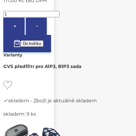
171,00 Kč
bez DPH
+
−
Varianty
GVS předfiltr pro A1P3, B1P3 sada
skladem
- Zboží je aktuálně skladem
skladem: 9 ks