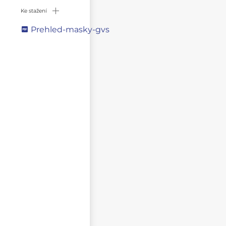
Ke stažení
Prehled-masky-gvs
Napište svůj dotaz
NEZVEŘEJŇOVAT MOJE JMÉNO A PŘÍJMENÍ