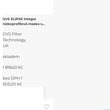
GVS ELIPSE Integra
nízkoprofilová maska s
výměnnými filtry A1P3 pro
GVS Filter
kombinaci plyn & prach vč.
příslušenství
Technology,
UK
skladem
1 818,63 Kč
bez DPH 1
503,00 Kč