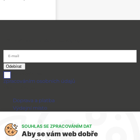
Přihlásit se k odběru newsletteru
E-mail
souhlasím se
zpracováním osobních údajů
Vše o nákupu
Doprava a platba
Výdejní místo
Výměna a vrácení zboží
GDPR
SOUHLAS SE ZPRACOVÁNÍM DAT
Aby se vám web dobře
WIRPO s.r.o.