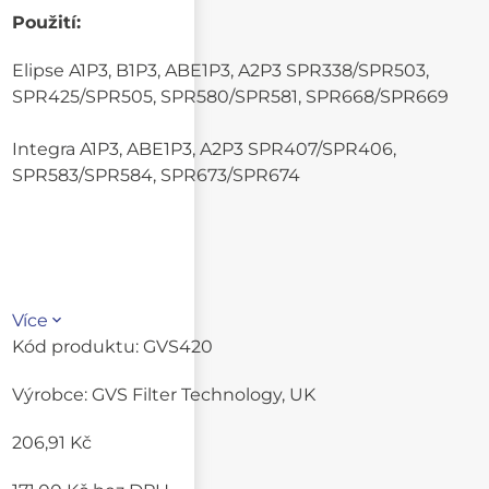
Použití:
Elipse A1P3, B1P3, ABE1P3, A2P3 SPR338/SPR503,
SPR425/SPR505, SPR580/SPR581, SPR668/SPR669
Integra A1P3, ABE1P3, A2P3 SPR407/SPR406,
SPR583/SPR584, SPR673/SPR674
Více
Kód produktu:
GVS420
Výrobce:
GVS Filter Technology, UK
206,91 Kč