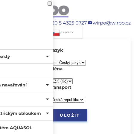
+420 5 4325 0727
wirpo@wirpo.cz
/ CS / CZK
Jazyk
pasty
Měna
a navařování
transport
ktrickým obloukem
systém AQUASOL