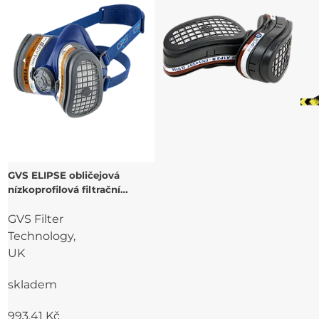
GVS ELIPSE obličejová
nízkoprofilová filtrační
polomaska A1P3 a
GVS Filter
příslušenství
Technology,
UK
skladem
993,41 Kč