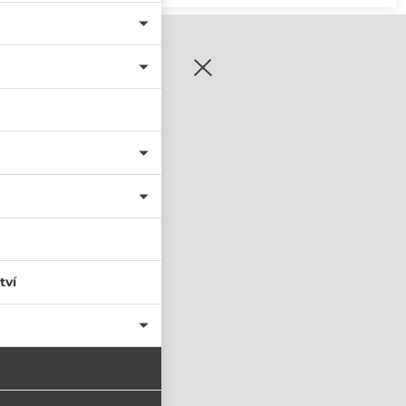
zaregistrujte se
tví
PŘIHLÁSIT SE
nastavit nové heslo