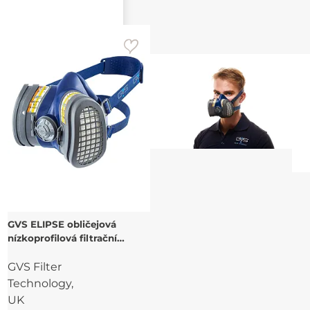
GVS ELIPSE obličejová
nízkoprofilová filtrační
polomaska ABE1 P3 a
GVS Filter
příslušenství
Technology,
UK