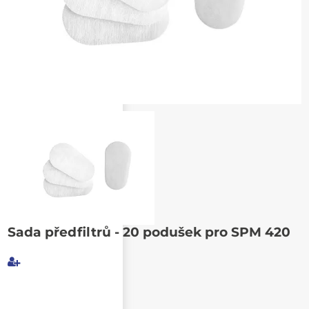
Poslat známému
Sada předfiltrů - 20 podušek pro SPM 420
Můj e-mail
E-mail příjemce