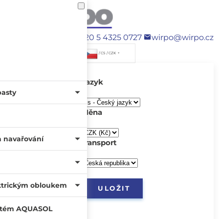
+420 5 4325 0727
wirpo@wirpo.cz
/ CS / CZK
Jazyk
pasty
Měna
a navařování
transport
ktrickým obloukem
systém AQUASOL