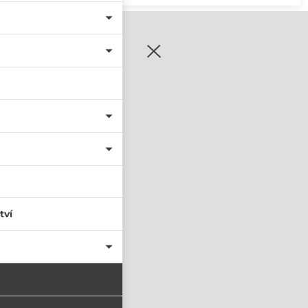
zaregistrujte se
tví
PŘIHLÁSIT SE
nastavit nové heslo