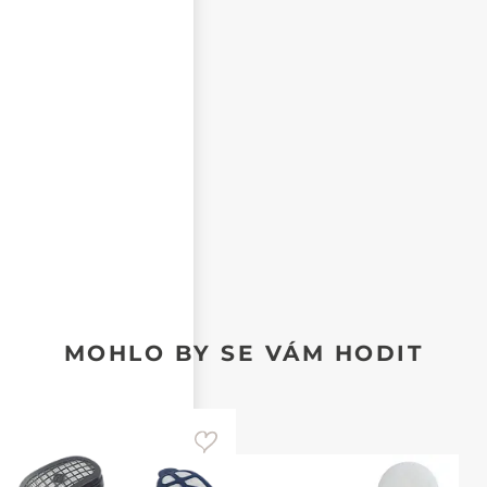
NEZVEŘEJŇOVAT MOJE JMÉNO A PŘÍJMENÍ
CHCI DOSTÁVAT REAKCE NA SVŮJ PŘÍSPĚVEK NA E-
MAIL
MOHLO BY SE VÁM HODIT