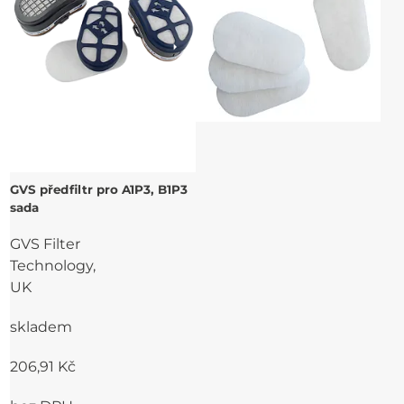
GVS předfiltr pro A1P3, B1P3
sada
GVS Filter
Technology,
UK
skladem
206,91 Kč