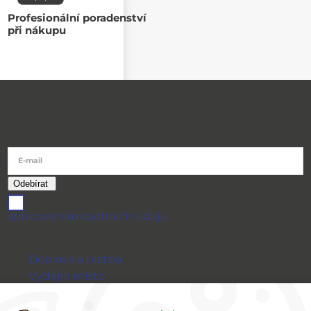
Profesionální poradenství
při nákupu
Přihlásit se k odběru newsletteru
E-mail
souhlasím se
zpracováním osobních údajů
Vše o nákupu
Doprava a platba
Výdejní místo
Výměna a vrácení zboží
GDPR