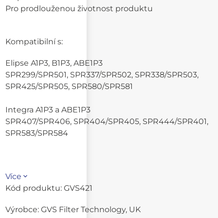
Pro prodlouženou životnost produktu
Kompatibilní s:
Elipse A1P3, B1P3, ABE1P3
SPR299/SPR501, SPR337/SPR502, SPR338/SPR503,
SPR425/SPR505, SPR580/SPR581
Integra A1P3 a ABE1P3
SPR407/SPR406, SPR404/SPR405, SPR444/SPR401,
SPR583/SPR584
Více
Kód produktu:
GVS421
Výrobce:
GVS Filter Technology, UK