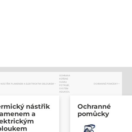
OCHRANA
KOŘENE
SVARU
 NÁSTŘIK PLAMENEM A ELEKTRICKÝM OBLOUKEM
OCHRANNÉ POMŮCKY
POTRUBÍ,
SYSTÉM
AQUASOL
rmický nástřik
Ochranné
lamenem a
pomůcky
lektrickým
bloukem