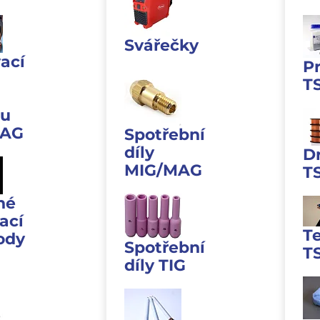
Svářečky
ací
P
T
u
MAG
Spotřební
díly
D
MIG/MAG
T
né
ací
T
ody
Spotřební
T
díly TIG