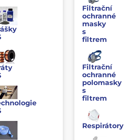
Filtrační
ochranné
masky
rášky
s
S
filtrem
Filtrační
ráty
ochranné
S
polomasky
s
filtrem
echnologie
S
Respirátory