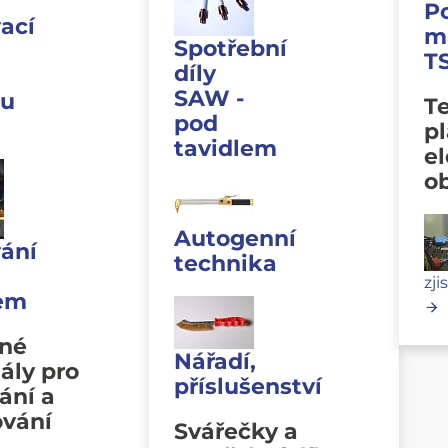
P
ací
m
Spotřební
T
díly
SAW -
u
Te
pod
p
tavidlem
e
o
Autogenní
ání
technika
zji
lem
vné
Nářadí,
ály pro
příslušenství
ání a
ování
Svářečky a