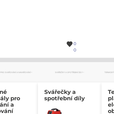
0
0
 PRO SVAŘOVÁNÍ A NAVAŘOVÁNÍ
SVÁŘEČKY A SPOTŘEBNÍ DÍLY
TERMICKÝ
vné
Svářečky a
Te
ály pro
spotřební díly
p
ání a
e
ování
o