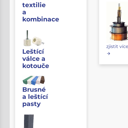
textilie
a
kombinace
zjistit víc
Leštící
válce a
kotouče
Brusné
a leštící
pasty