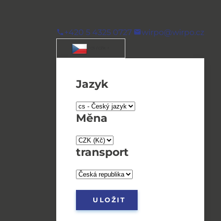
+420 5 4325 0727
wirpo@wirpo.cz
/ CS / CZK
Jazyk
Měna
transport