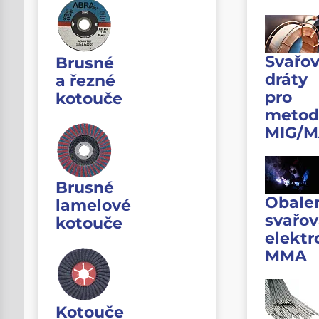
Svařov
Brusné
dráty
a řezné
pro
kotouče
metod
MIG/
Brusné
Obale
lamelové
svařov
kotouče
elektr
MMA
Kotouče