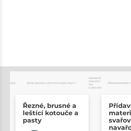
KERAMICKÉ
PODLOŽKY
AKCE
ŘEZNÉ, BRUSNÉ A LEŠTÍCÍ KOTOUČE A PASTY
PŘÍDAVNÉ MATERIÁLY
PRO
SVAŘOVÁNÍ
Řezné, brusné a
Přída
leštící kotouče a
materi
pasty
svařov
navař