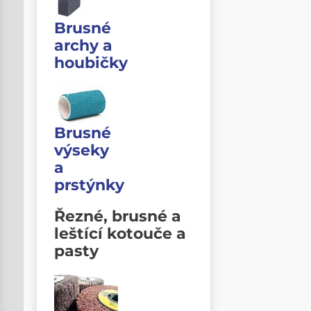
Brusné
archy a
houbičky
Brusné
výseky
a
prstýnky
Řezné, brusné a
leštící kotouče a
pasty