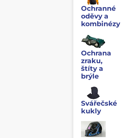
Ochranné
oděvy a
kombinézy
Ochrana
zraku,
štíty a
brýle
Svářečské
kukly