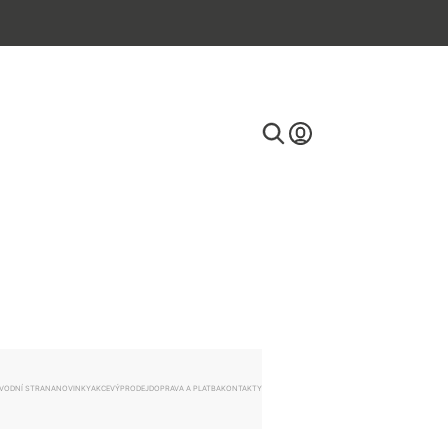
E-mail
Heslo
VODNÍ STRANA
NOVINKY
AKCE
VÝPRODEJ
DOPRAVA A PLATBA
KONTAKTY