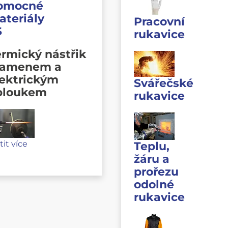
omocné
ateriály
Pracovní
S
rukavice
rmický nástřik
lamenem a
lektrickým
Svářečské
bloukem
rukavice
stit více
Teplu,
žáru a
prořezu
odolné
rukavice