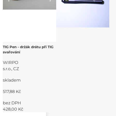
TIG Pen - držák drátu při TIG
svařování
WIRPO
s.r.o., CZ
skladem
517,88 Kč
bez DPH
428,00 Kč