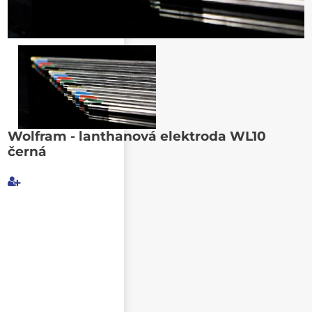
Poslat známému
Wolfram - lanthanová elektroda WL10
černá
Můj e-mail
E-mail příjemce
Text e-mailu