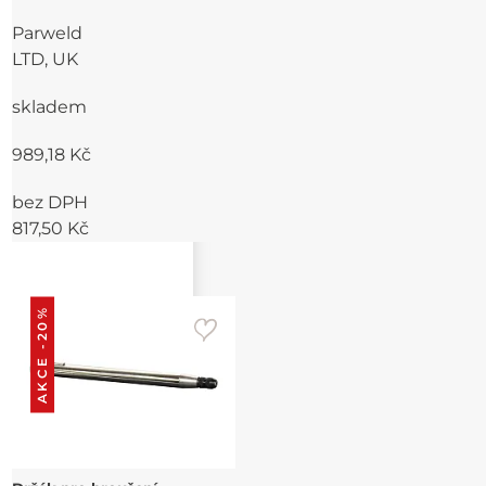
Parweld
LTD, UK
skladem
989,18 Kč
bez DPH
817,50 Kč
AKCE -20%