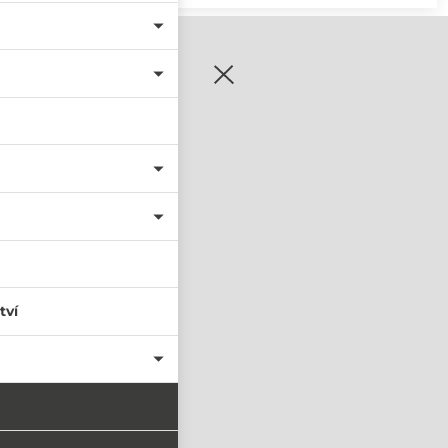
zaregistrujte se
tví
PŘIHLÁSIT SE
nastavit nové heslo