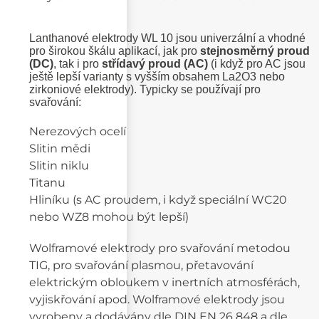
Lanthanové elektrody WL 10 jsou univerzální a vhodné
pro širokou škálu aplikací, jak pro
stejnosměrný proud
(DC)
, tak i pro
střídavý proud (AC)
(i když pro AC jsou
ještě lepší varianty s vyšším obsahem La2O3 nebo
zirkoniové elektrody). Typicky se používají pro
svařování:
Nerezových ocelí
Slitin mědi
Slitin niklu
Titanu
Hliníku (s AC proudem, i když speciální WC20
nebo WZ8 mohou být lepší)
Wolframové elektrody pro svařování metodou
TIG, pro svařování plasmou, přetavování
elektrickým obloukem v inertních atmosférách,
vyjiskřování apod. Wolframové elektrody jsou
vyrobeny a dodávány dle DIN EN 26 848 a dle