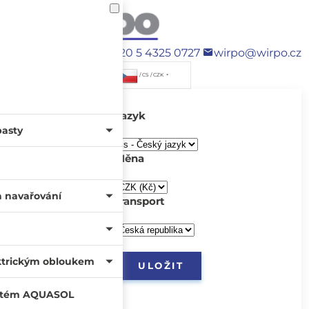
+420 5 4325 0727
wirpo@wirpo.cz
/ CS / CZK
Jazyk
pasty
Měna
a navařování
transport
ktrickým obloukem
systém AQUASOL