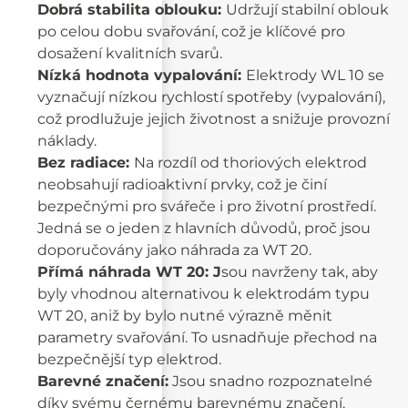
Dobrá stabilita oblouku:
Udržují stabilní oblouk
po celou dobu svařování, což je klíčové pro
dosažení kvalitních svarů.
Nízká hodnota vypalování:
Elektrody WL 10 se
vyznačují nízkou rychlostí spotřeby (vypalování),
což prodlužuje jejich životnost a snižuje provozní
náklady.
Bez radiace:
Na rozdíl od thoriových elektrod
neobsahují radioaktivní prvky, což je činí
bezpečnými pro svářeče i pro životní prostředí.
Jedná se o jeden z hlavních důvodů, proč jsou
doporučovány jako náhrada za WT 20.
Přímá náhrada WT 20: J
sou navrženy tak, aby
byly vhodnou alternativou k elektrodám typu
WT 20, aniž by bylo nutné výrazně měnit
parametry svařování. To usnadňuje přechod na
bezpečnější typ elektrod.
Barevné značení:
Jsou snadno rozpoznatelné
díky svému černému barevnému značení.