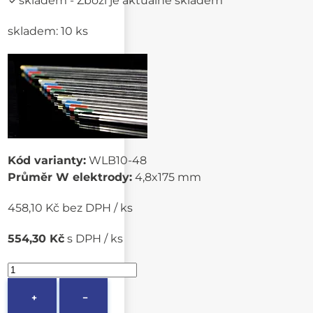
skladem
- Zboží je aktuálně skladem
skladem: 10 ks
Kód varianty:
WLB10-48
Průměr W elektrody:
4,8x175 mm
458,10 Kč bez DPH / ks
554,30 Kč
s DPH / ks
+
−