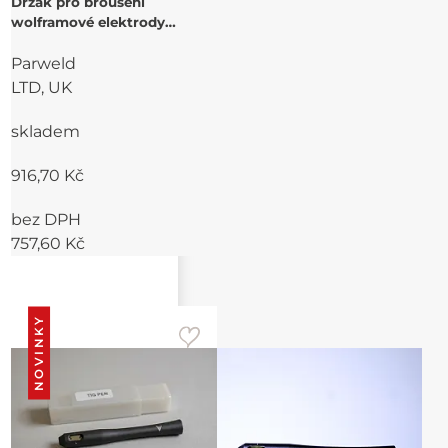
Držák pro broušení
wolframové elektrody
SPANNFIX
Parweld
LTD, UK
skladem
916,70 Kč
bez DPH
757,60 Kč
NOVINKY