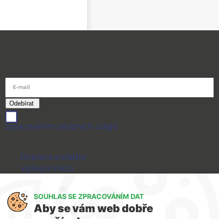
Přihlásit se k odběru newsletteru
E-mail
souhlasím se
zpracováním osobních údajů
Vše o nákupu
Doprava a platba
Výdejní místo
Výměna a vrácení zboží
GDPR
SOUHLAS SE ZPRACOVÁNÍM DAT
Aby se vám web dobře
WIRPO s.r.o.