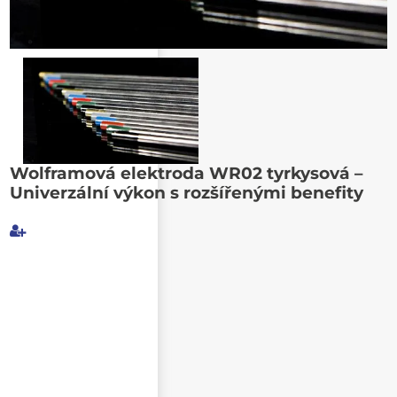
Poslat známému
Wolframová elektroda WR02 tyrkysová –
Univerzální výkon s rozšířenými benefity
Můj e-mail
E-mail příjemce
Text e-mailu