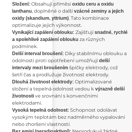
Obsahují příměsi
Složení:
oxidu ceru a oxidu
, doplněné o další
lanthanu
vzácné zeminy a jejich
. Tato kombinace
oxidy (skandium, yttrium)
optimalizuje jejich výkonnost.
Zajišťují
Vynikající zapálení oblouku:
snadné, rychlé
za různých
a spolehlivé zapálení oblouku
podmínek.
Díky stabilnímu oblouku a
Delší interval broušení:
odolnosti proti opotřebení umožňují
delší
špičky elektrody, což
intervaly mezi broušením
šetří čas a prodlužuje životnost elektrody.
Optimalizované
Dlouhá životnost elektrody:
složení a tepelná odolnost vedou k
výrazně delší
ve srovnání s konvenčními
životnosti
elektrodami.
Schopnost odolávat
Vysoká tepelná odolnost:
vysokým teplotám bez nadměrného vypalování
nebo zhoršení vlastností.
Neprodukují žádné
Bez emisí (neradioaktivní):