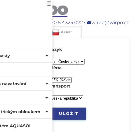
+420 5 4325 0727
wirpo@wirpo.cz
/ CS / CZK
Jazyk
pasty
Měna
a navařování
transport
ktrickým obloukem
systém AQUASOL