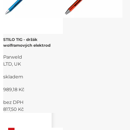
STILO TIG - držák
wolframových elektrod
Parweld
LTD, UK
skladem
989,18 Kč
bez DPH
817,50 Kč