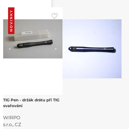
NOVINKY
TIG Pen - držák drátu při TIG
svařování
WIRPO
s.r.o., CZ