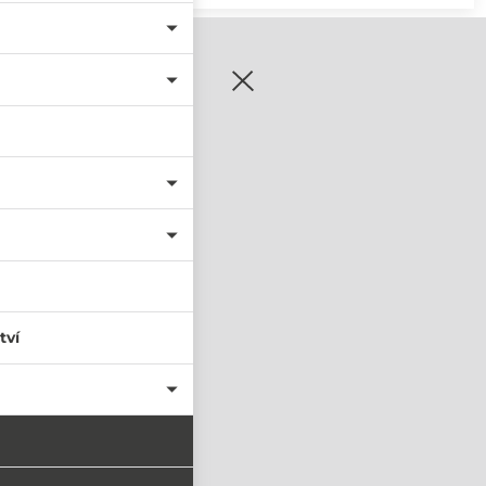
zaregistrujte se
tví
PŘIHLÁSIT SE
nastavit nové heslo