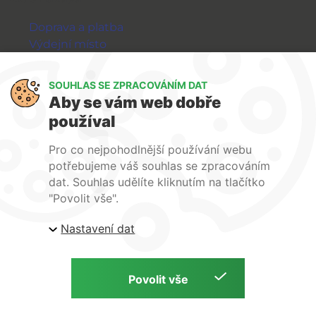
Doprava a platba
Výdejní místo
Výměna a vrácení zboží
GDPR
SOUHLAS SE ZPRACOVÁNÍM DAT
Aby se vám web dobře
WIRPO s.r.o.
používal
Reklamační řád
Pro co nejpohodlnější používání webu
Obchodní podmínky
potřebujeme váš souhlas se zpracováním
O nás
dat. Souhlas udělíte kliknutím na tlačítko
Kontakty
"Povolit vše".
Firemní web
Nastavení dat
E-shop Wirpo.cz, Škrobárenská 518/16, Brno