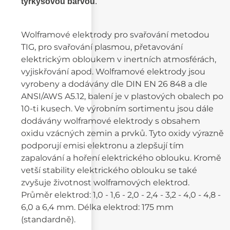
tyrkysovou barvou
.
Wolframové elektrody pro svařování metodou
TIG, pro svařování plasmou, přetavování
elektrickým obloukem v inertních atmosférách,
vyjiskřování apod. Wolframové elektrody jsou
vyrobeny a dodávány dle DIN EN 26 848 a dle
ANSI/AWS A5.12, balení je v plastových obalech po
10-ti kusech. Ve výrobním sortimentu jsou dále
dodávány wolframové elektrody s obsahem
oxidu vzácných zemin a prvků. Tyto oxidy výrazně
podporují emisi elektronu a zlepšují tím
zapalování a hoření elektrického oblouku. Kromě
vetší stability elektrického oblouku se také
zvyšuje životnost wolframových elektrod.
Průměr elektrod: 1,0 - 1,6 - 2,0 - 2,4 - 3,2 - 4,0 - 4,8 -
6,0 a 6,4 mm. Délka elektrod: 175 mm
(standardně).